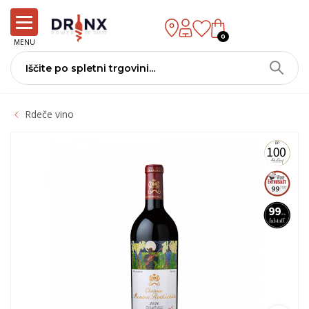
0
MENU
Rdeče vino