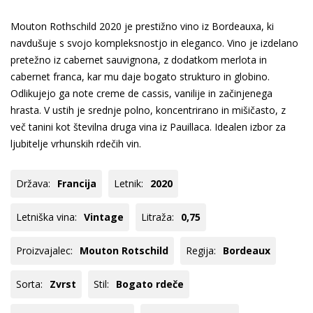
Mouton Rothschild 2020 je prestižno vino iz Bordeauxa, ki
navdušuje s svojo kompleksnostjo in eleganco. Vino je izdelano
pretežno iz cabernet sauvignona, z dodatkom merlota in
cabernet franca, kar mu daje bogato strukturo in globino.
Odlikujejo ga note creme de cassis, vanilije in začinjenega
hrasta. V ustih je srednje polno, koncentrirano in mišičasto, z
več tanini kot številna druga vina iz Pauillaca. Idealen izbor za
ljubitelje vrhunskih rdečih vin.
Država:
Francija
Letnik:
2020
Letniška vina:
Vintage
Litraža:
0,75
Proizvajalec:
Mouton Rotschild
Regija:
Bordeaux
Sorta:
Zvrst
Stil:
Bogato rdeče