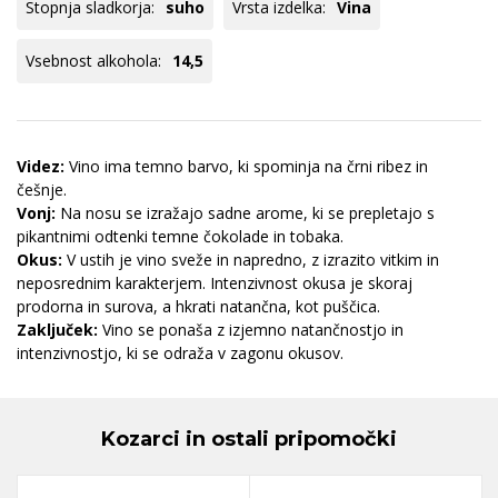
Stopnja sladkorja:
suho
Vrsta izdelka:
Vina
Vsebnost alkohola:
14,5
Videz:
Vino ima temno barvo, ki spominja na črni ribez in
češnje.
Vonj:
Na nosu se izražajo sadne arome, ki se prepletajo s
pikantnimi odtenki temne čokolade in tobaka.
Okus:
V ustih je vino sveže in napredno, z izrazito vitkim in
neposrednim karakterjem. Intenzivnost okusa je skoraj
prodorna in surova, a hkrati natančna, kot puščica.
Zaključek:
Vino se ponaša z izjemno natančnostjo in
intenzivnostjo, ki se odraža v zagonu okusov.
Kozarci in ostali pripomočki