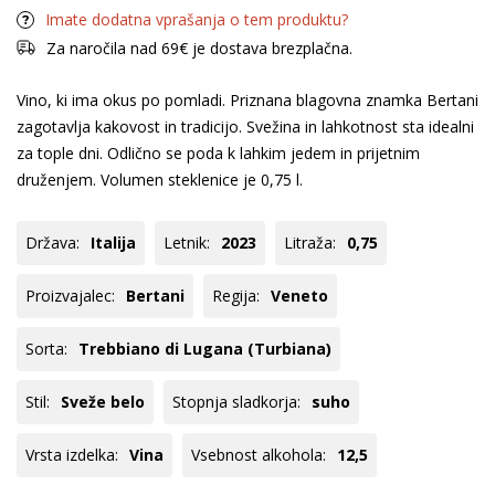
Imate dodatna vprašanja o tem produktu?
Za naročila nad 69€ je dostava brezplačna.
Vino, ki ima okus po pomladi. Priznana blagovna znamka Bertani
zagotavlja kakovost in tradicijo. Svežina in lahkotnost sta idealni
za tople dni. Odlično se poda k lahkim jedem in prijetnim
druženjem. Volumen steklenice je 0,75 l.
Država:
Italija
Letnik:
2023
Litraža:
0,75
Proizvajalec:
Bertani
Regija:
Veneto
Sorta:
Trebbiano di Lugana (Turbiana)
Stil:
Sveže belo
Stopnja sladkorja:
suho
Vrsta izdelka:
Vina
Vsebnost alkohola:
12,5