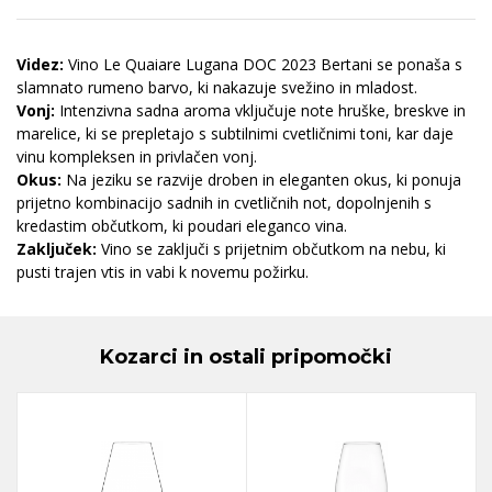
Videz:
Vino Le Quaiare Lugana DOC 2023 Bertani se ponaša s
slamnato rumeno barvo, ki nakazuje svežino in mladost.
Vonj:
Intenzivna sadna aroma vključuje note hruške, breskve in
marelice, ki se prepletajo s subtilnimi cvetličnimi toni, kar daje
vinu kompleksen in privlačen vonj.
Okus:
Na jeziku se razvije droben in eleganten okus, ki ponuja
prijetno kombinacijo sadnih in cvetličnih not, dopolnjenih s
kredastim občutkom, ki poudari eleganco vina.
Zaključek:
Vino se zaključi s prijetnim občutkom na nebu, ki
pusti trajen vtis in vabi k novemu požirku.
Kozarci in ostali pripomočki