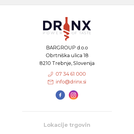
BARGROUP d.o.o
Obrtniška ulica 18
8210 Trebnje, Slovenija
07 34 61 000
info@drinx.si
Lokacije trgovin