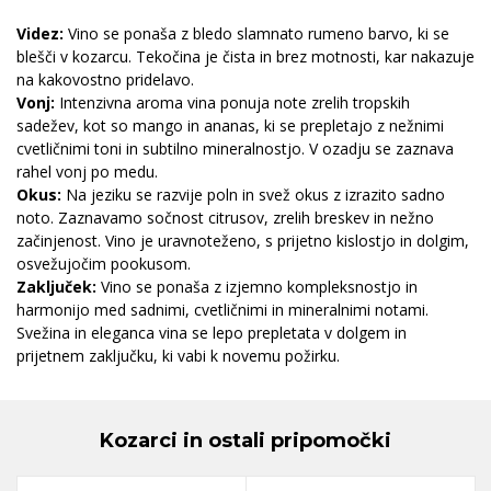
Videz:
Vino se ponaša z bledo slamnato rumeno barvo, ki se
blešči v kozarcu. Tekočina je čista in brez motnosti, kar nakazuje
na kakovostno pridelavo.
Vonj:
Intenzivna aroma vina ponuja note zrelih tropskih
sadežev, kot so mango in ananas, ki se prepletajo z nežnimi
cvetličnimi toni in subtilno mineralnostjo. V ozadju se zaznava
rahel vonj po medu.
Okus:
Na jeziku se razvije poln in svež okus z izrazito sadno
noto. Zaznavamo sočnost citrusov, zrelih breskev in nežno
začinjenost. Vino je uravnoteženo, s prijetno kislostjo in dolgim,
osvežujočim pookusom.
Zaključek:
Vino se ponaša z izjemno kompleksnostjo in
harmonijo med sadnimi, cvetličnimi in mineralnimi notami.
Svežina in eleganca vina se lepo prepletata v dolgem in
prijetnem zaključku, ki vabi k novemu požirku.
Kozarci in ostali pripomočki