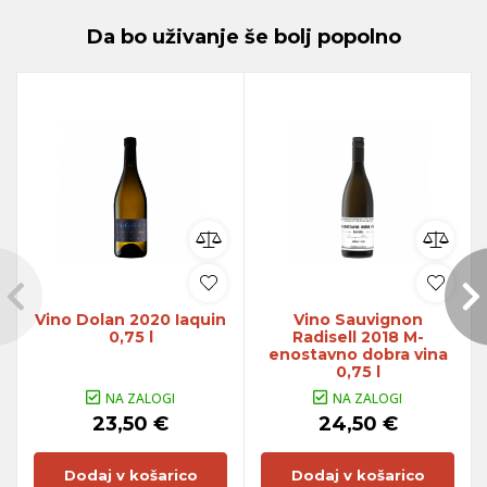
Da bo uživanje še bolj popolno
Vino Dolan 2020 Iaquin
Vino Sauvignon
0,75 l
Radisell 2018 M-
enostavno dobra vina
0,75 l
NA ZALOGI
NA ZALOGI
23,50 €
24,50 €
Dodaj v košarico
Dodaj v košarico