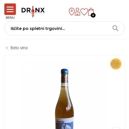
0
MENU
Belo vino