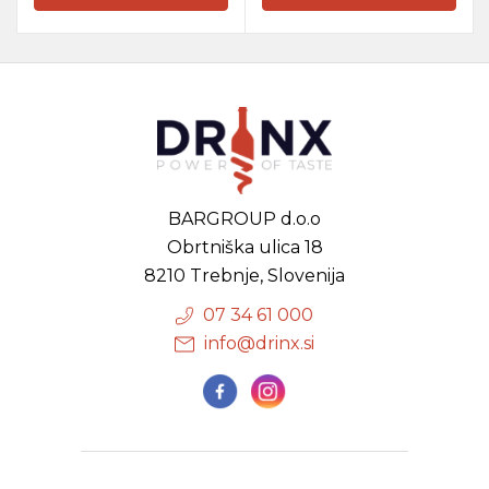
BARGROUP d.o.o
Obrtniška ulica 18
8210 Trebnje, Slovenija
07 34 61 000
info@drinx.si