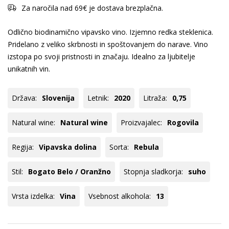
Za naročila nad 69€ je dostava brezplačna.
Odlično biodinamično vipavsko vino. Izjemno redka steklenica.
Pridelano z veliko skrbnosti in spoštovanjem do narave. Vino
izstopa po svoji pristnosti in značaju. Idealno za ljubitelje
unikatnih vin.
Država:
Slovenija
Letnik:
2020
Litraža:
0,75
Natural wine:
Natural wine
Proizvajalec:
Rogovila
Regija:
Vipavska dolina
Sorta:
Rebula
Stil:
Bogato Belo / Oranžno
Stopnja sladkorja:
suho
Vrsta izdelka:
Vina
Vsebnost alkohola:
13