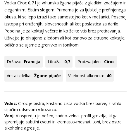
Vodka Ciroc 0,7 l je vrhunska žgana pijača z gladkim značajem in
elegantnim, čistim slogom. Primerna je za ljubitelje prefinjenega
okusa, ki se lepo izrazi tako samostojno kot v mešanici. Posebej
izstopa pri druženjih, slovesnostih ali kot poslastica za darilo.
Popolna je za koktajl večere in ko želite vtis brez pretiravanja.
Uživajte jo ohlajeno z ledom ali kot osnovo za citrusne koktajle;
odlično se ujame z grenivko in tonikom.
Država:
Francija
Litraža:
0,7
Proizvajalec:
Ciroc
Vrsta izdelka:
Žgane pijače
Vsebnost alkohola:
40
Videz:
Ciroc je bistra, kristalno čista vodka brez barve, z rahlo
sijočim odsevom v kozarcu.
Vonj:
V ospredju je nežen, sadno-zelnat profil grozdja, ki ga
spremljajo subtilni cvetni in kremasto-mesnati toni, brez ostre
alkoholne agresije.