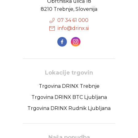
Obrtniška ulica 18
8210 Trebnje, Slovenija
07 34 61 000
info@drinx.si
Lokacije trgovin
Trgovina DRINX Trebnje
Trgovina DRINX BTC Ljubljana
Trgovina DRINX Rudnik Ljubljana
Naša ponudba