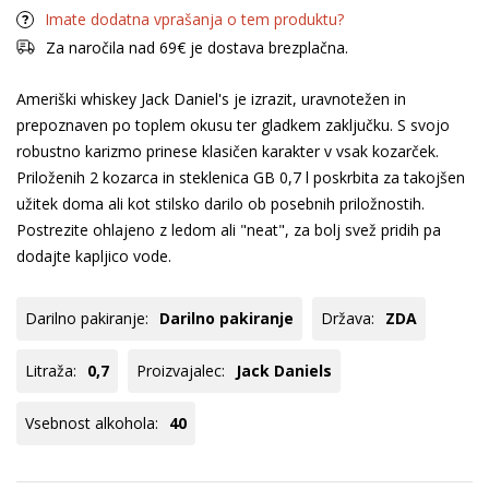
Imate dodatna vprašanja o tem produktu?
Za naročila nad 69€ je dostava brezplačna.
Ameriški whiskey Jack Daniel's je izrazit, uravnotežen in
prepoznaven po toplem okusu ter gladkem zaključku. S svojo
robustno karizmo prinese klasičen karakter v vsak kozarček.
Priloženih 2 kozarca in steklenica GB 0,7 l poskrbita za takojšen
užitek doma ali kot stilsko darilo ob posebnih priložnostih.
Postrezite ohlajeno z ledom ali "neat", za bolj svež pridih pa
dodajte kapljico vode.
Darilno pakiranje:
Darilno pakiranje
Država:
ZDA
Litraža:
0,7
Proizvajalec:
Jack Daniels
Vsebnost alkohola:
40