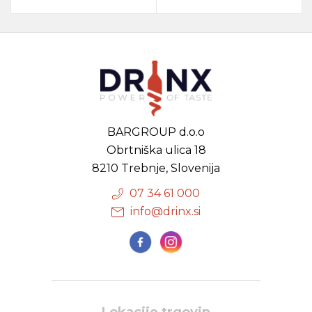
BARGROUP d.o.o
Obrtniška ulica 18
8210 Trebnje, Slovenija
07 34 61 000
info@drinx.si
Lokacije trgovin