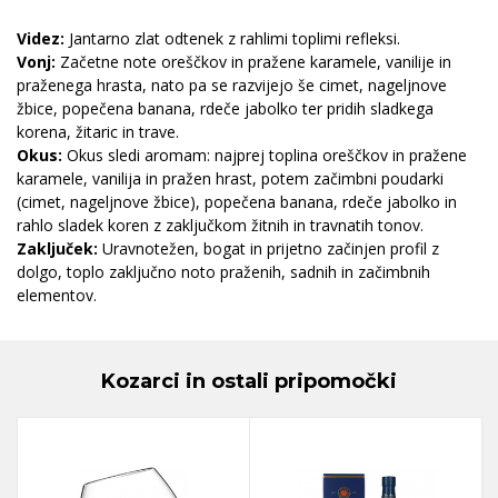
Videz:
Jantarno zlat odtenek z rahlimi toplimi refleksi.
Vonj:
Začetne note oreščkov in pražene karamele, vanilije in
praženega hrasta, nato pa se razvijejo še cimet, nageljnove
žbice, popečena banana, rdeče jabolko ter pridih sladkega
korena, žitaric in trave.
Okus:
Okus sledi aromam: najprej toplina oreščkov in pražene
karamele, vanilija in pražen hrast, potem začimbni poudarki
(cimet, nageljnove žbice), popečena banana, rdeče jabolko in
rahlo sladek koren z zaključkom žitnih in travnatih tonov.
Zaključek:
Uravnotežen, bogat in prijetno začinjen profil z
dolgo, toplo zaključno noto praženih, sadnih in začimbnih
elementov.
Kozarci in ostali pripomočki