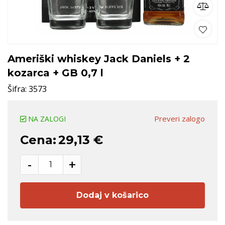
Ameriški whiskey Jack Daniels + 2
kozarca + GB 0,7 l
Šifra:
3573
Preveri zalogo
NA ZALOGI
Cena:
29,13 €
-
+
Dodaj v košarico