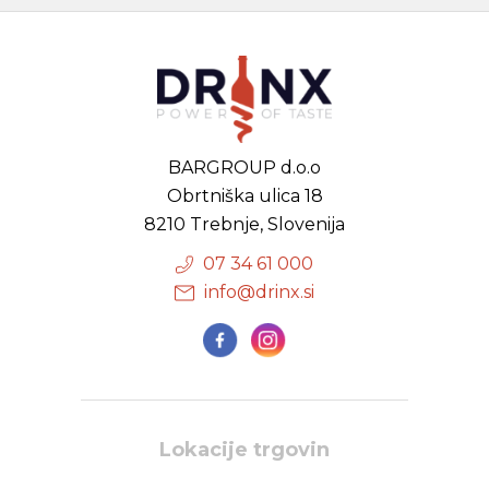
BARGROUP d.o.o
Obrtniška ulica 18
8210 Trebnje, Slovenija
07 34 61 000
info@drinx.si
Lokacije trgovin