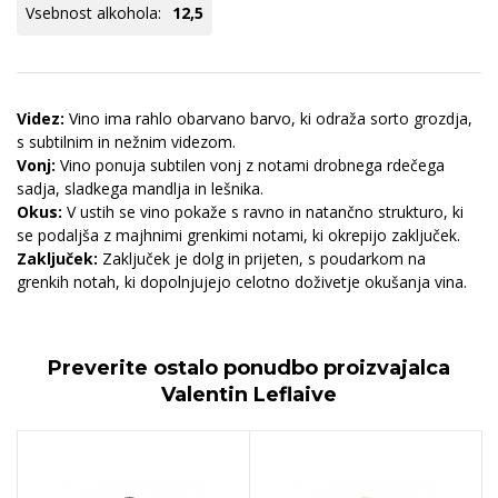
Vsebnost alkohola:
12,5
Videz:
Vino ima rahlo obarvano barvo, ki odraža sorto grozdja,
s subtilnim in nežnim videzom.
Vonj:
Vino ponuja subtilen vonj z notami drobnega rdečega
sadja, sladkega mandlja in lešnika.
Okus:
V ustih se vino pokaže s ravno in natančno strukturo, ki
se podaljša z majhnimi grenkimi notami, ki okrepijo zaključek.
Zaključek:
Zaključek je dolg in prijeten, s poudarkom na
grenkih notah, ki dopolnjujejo celotno doživetje okušanja vina.
Preverite ostalo ponudbo proizvajalca
Valentin Leflaive