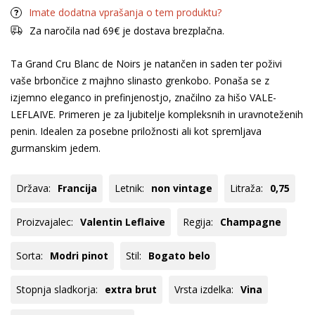
Imate dodatna vprašanja o tem produktu?
Za naročila nad 69€ je dostava brezplačna.
Ta Grand Cru Blanc de Noirs je natančen in saden ter poživi
vaše brbončice z majhno slinasto grenkobo. Ponaša se z
izjemno eleganco in prefinjenostjo, značilno za hišo VALE-
LEFLAIVE. Primeren je za ljubitelje kompleksnih in uravnoteženih
penin. Idealen za posebne priložnosti ali kot spremljava
gurmanskim jedem.
Država:
Francija
Letnik:
non vintage
Litraža:
0,75
Proizvajalec:
Valentin Leflaive
Regija:
Champagne
Sorta:
Modri pinot
Stil:
Bogato belo
Stopnja sladkorja:
extra brut
Vrsta izdelka:
Vina