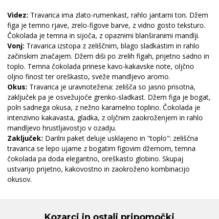
Videz:
Travarica ima zlato-rumenkast, rahlo jantarni ton. Džem
figa je temno rjave, zrelo-figove barve, z vidno gosto teksturo.
Čokolada je temna in sijoča, z opaznimi blanširanimi mandlji.
Vonj:
Travarica izstopa z zeliščnim, blago sladkastim in rahlo
začinskim značajem. Džem diši po zrelih figah, prijetno sadno in
toplo. Temna čokolada prinese kavo-kakavske note, oljčno
oljno finost ter oreškasto, sveže mandljevo aromo.
Okus:
Travarica je uravnotežena: zelišča so jasno prisotna,
zaključek pa je osvežujoče grenko-sladkast. Džem figa je bogat,
poln sadnega okusa, z nežno karamelno toplino. Čokolada je
intenzivno kakavasta, gladka, z oljčnim zaokroženjem in rahlo
mandljevo hrustljavostjo v ozadju.
Zaključek:
Darilni paket deluje usklajeno in "toplo": zeliščna
travarica se lepo ujame z bogatim figovim džemom, temna
čokolada pa doda elegantno, oreškasto globino. Skupaj
ustvarijo prijetno, kakovostno in zaokroženo kombinacijo
okusov.
Kozarci in ostali pripomočki