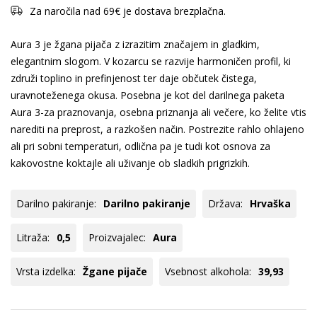
Za naročila nad 69€ je dostava brezplačna.
Aura 3 je žgana pijača z izrazitim značajem in gladkim,
elegantnim slogom. V kozarcu se razvije harmoničen profil, ki
združi toplino in prefinjenost ter daje občutek čistega,
uravnoteženega okusa. Posebna je kot del darilnega paketa
Aura 3-za praznovanja, osebna priznanja ali večere, ko želite vtis
narediti na preprost, a razkošen način. Postrezite rahlo ohlajeno
ali pri sobni temperaturi, odlična pa je tudi kot osnova za
kakovostne koktajle ali uživanje ob sladkih prigrizkih.
Darilno pakiranje:
Darilno pakiranje
Država:
Hrvaška
Litraža:
0,5
Proizvajalec:
Aura
Vrsta izdelka:
Žgane pijače
Vsebnost alkohola:
39,93