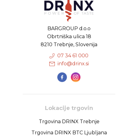
BARGROUP d.o.o
Obrtniška ulica 18
8210 Trebnje, Slovenija
07 34 61 000
info@drinx.si
Lokacije trgovin
Trgovina DRINX Trebnje
Trgovina DRINX BTC Ljubljana