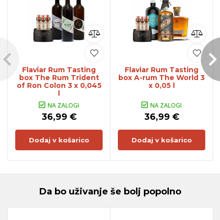
Flaviar Rum Tasting
Flaviar Rum Tasting
box The Rum Trident
box A-rum The World 3
of Ron Colon 3 x 0,045
x 0,05 l
l
NA ZALOGI
NA ZALOGI
36,99 €
36,99 €
Dodaj v košarico
Dodaj v košarico
Da bo uživanje še bolj popolno