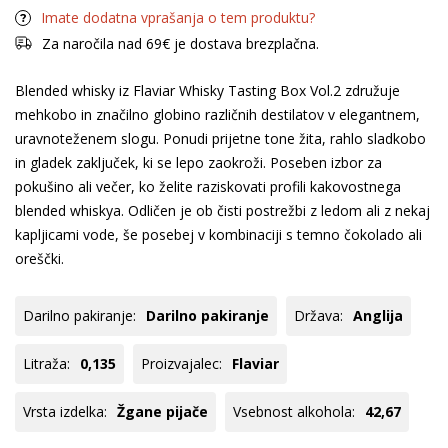
Imate dodatna vprašanja o tem produktu?
Za naročila nad 69€ je dostava brezplačna.
Blended whisky iz Flaviar Whisky Tasting Box Vol.2 združuje
mehkobo in značilno globino različnih destilatov v elegantnem,
uravnoteženem slogu. Ponudi prijetne tone žita, rahlo sladkobo
in gladek zaključek, ki se lepo zaokroži. Poseben izbor za
pokušino ali večer, ko želite raziskovati profili kakovostnega
blended whiskya. Odličen je ob čisti postrežbi z ledom ali z nekaj
kapljicami vode, še posebej v kombinaciji s temno čokolado ali
oreščki.
Darilno pakiranje:
Darilno pakiranje
Država:
Anglija
Litraža:
0,135
Proizvajalec:
Flaviar
Vrsta izdelka:
Žgane pijače
Vsebnost alkohola:
42,67