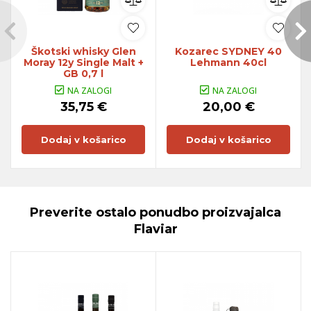
Škotski whisky Glen
Kozarec SYDNEY 40
Moray 12y Single Malt +
Lehmann 40cl
GB 0,7 l
NA ZALOGI
NA ZALOGI
35,75 €
20,00 €
Dodaj v košarico
Dodaj v košarico
Preverite ostalo ponudbo proizvajalca
Flaviar