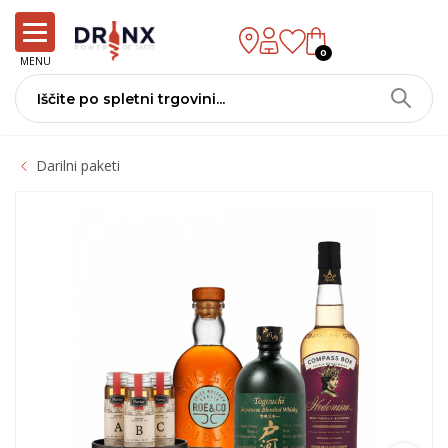
0
MENU
Darilni paketi