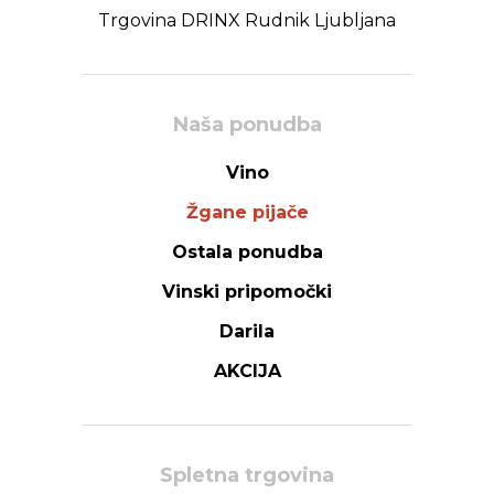
Trgovina DRINX Rudnik Ljubljana
Naša ponudba
Vino
Žgane pijače
Ostala ponudba
Vinski pripomočki
Darila
AKCIJA
Spletna trgovina