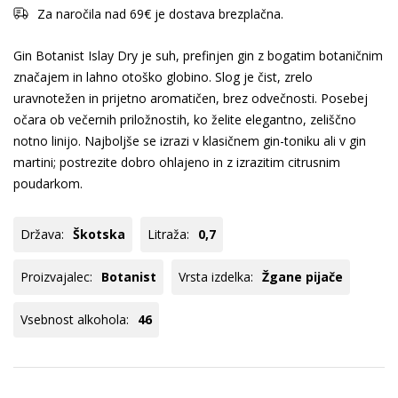
Za naročila nad 69€ je dostava brezplačna.
Gin Botanist Islay Dry je suh, prefinjen gin z bogatim botaničnim
značajem in lahno otoško globino. Slog je čist, zrelo
uravnotežen in prijetno aromatičen, brez odvečnosti. Posebej
očara ob večernih priložnostih, ko želite elegantno, zeliščno
notno linijo. Najboljše se izrazi v klasičnem gin-toniku ali v gin
martini; postrezite dobro ohlajeno in z izrazitim citrusnim
poudarkom.
Država:
Škotska
Litraža:
0,7
Proizvajalec:
Botanist
Vrsta izdelka:
Žgane pijače
Vsebnost alkohola:
46