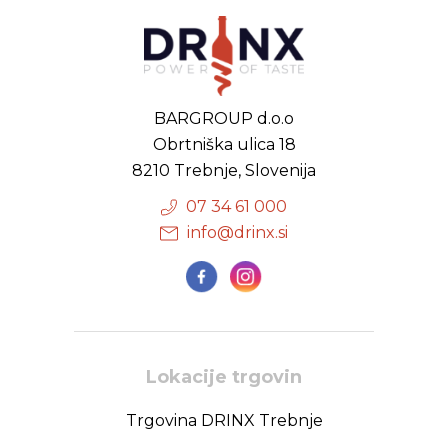
BARGROUP d.o.o
Obrtniška ulica 18
8210 Trebnje, Slovenija
07 34 61 000
info@drinx.si
Lokacije trgovin
Trgovina DRINX Trebnje