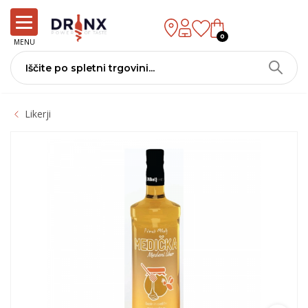
0
MENU
Likerji