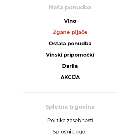
Naša ponudba
Vino
Žgane pijače
Ostala ponudba
Vinski pripomočki
Darila
AKCIJA
Spletna trgovina
Politika zasebnosti
Splošni pogoji