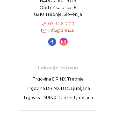
BARGROUP d.o.o
Obrtniška ulica 18
8210 Trebnje, Slovenija
07 34 61 000
info@drinx.si
Lokacije trgovin
Trgovina DRINX Trebnje
Trgovina DRINX BTC Ljubljana
Trgovina DRINX Rudnik Ljubljana