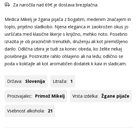
Za naročila nad 69€ je dostava brezplačna.
Medica Mikelj je žgana pijača z bogatim, medenim značajem in
toplo, prijetno sladkobo. Njena eleganca in zaokrožen okus jo
uvrščata med klasične likerje s knjižno, mehko noto. Posebno
izrazita je ob prazničnih trenutkih, druženju ali kot premišljeno
darilo. Odlična izbira je tudi za konec obeda, ko želite nekaj
posebnega. Postrezite rahlo ohlajeno ali na ledu; odlično se
poda v koktajle ali kot aromatičen dodatek k kavi in sladicam.
Država:
Slovenija
Litraža:
1
Proizvajalec:
Primož Mikelj
Vrsta izdelka:
Žgane pijače
Vsebnost alkohola:
21