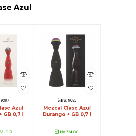
ase Azul
:
9097
Šifra:
9095
Šifra:
lase Azul
Mezcal Clase Azul
Tequila C
+ GB 0,7 l
Durango + GB 0,7 l
Gold + G
ZALOGI
NA ZALOGI
NA Z