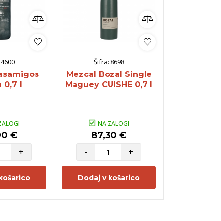
:
4600
Šifra:
8698
Šifra:
asamigos
Mezcal Bozal Single
Mezcal
 0,7 l
Maguey CUISHE 0,7 l
Espadin-
Mexicano 
0,7
ZALOGI
NA ZALOGI
NA Z
90 €
87,30 €
68,4
+
-
+
-
košarico
Dodaj v košarico
Dodaj v 