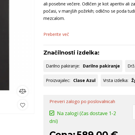
nija
Bela Krajina
Keltis
B
ali posebne večere. Odličen je kot aperitiv ali z
venija
Kras
počasi, v manjših požirkih; odlično se poda tud
S
mezcalom.
Goriška Brda
B
ko
omočki
Whisky
Pivo
Kozarci
Preberite več
jska ponudba
Natural wine
Značilnosti izdelka:
lej vse
Poglej vse
Poglej vse
P
Darilno pakiranje:
Darilno pakiranje
Drž
Proizvajalec:
Clase Azul
Vrsta izdelka:
Ž
Preveri zalogo
po poslovalnicah
Na zalogi
(čas dostave 1-2
dni)
Cena:
589,00 €