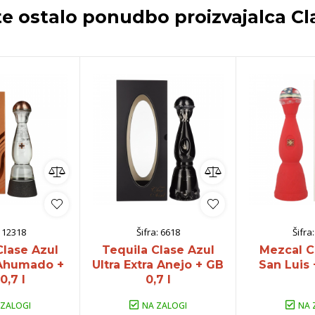
te ostalo ponudbo proizvajalca
Cl
:
12318
Šifra:
6618
Šifra
Clase Azul
Tequila Clase Azul
Mezcal C
Ahumado +
Ultra Extra Anejo + GB
San Luis 
0,7 l
0,7 l
 ZALOGI
NA ZALOGI
NA 