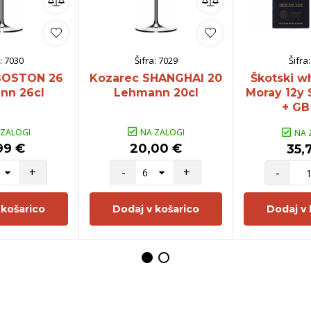
:
7030
Šifra:
7029
Šifra
BOSTON 26
Kozarec SHANGHAI 20
Škotski w
nn 26cl
Lehmann 20cl
Moray 12y 
+ GB 
 ZALOGI
NA ZALOGI
NA 
99 €
20,00 €
35,
+
-
+
-
 košarico
Dodaj v košarico
Dodaj v 