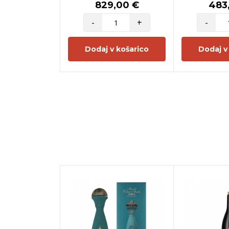
829,00 €
483
-
+
-
Dodaj v košarico
Dodaj v