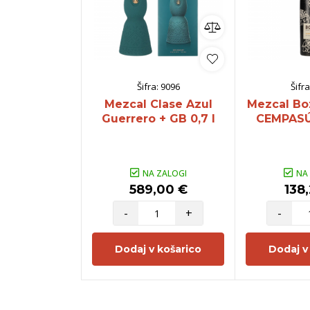
Šifra:
9096
Šifra
Mezcal Clase Azul
Mezcal Bo
Guerrero + GB 0,7 l
CEMPASÚC
NA ZALOGI
NA
589,00 €
138
-
+
-
Dodaj v košarico
Dodaj v