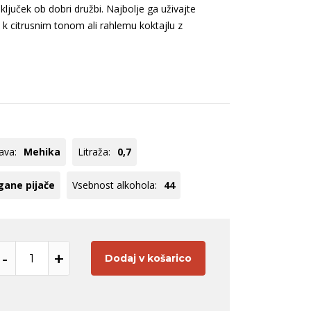
ogato rdeče
Modri pinot
aključek ob dobri družbi. Najbolje ga uživajte
i k citrusnim tonom ali rahlemu koktajlu z
veže belo
Cuve
ogato belo
Chardonnay
Pinot
Tequila
Panettone
Hladilniki
Meunier
Registracija B2B
Pinela
oglej vse
Poglej vse
ava:
Mehika
Litraža:
0,7
gane pijače
Vsebnost alkohola:
44
-
+
Dodaj v košarico