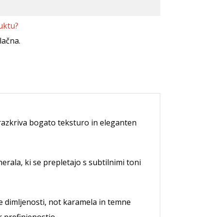
uktu?
lačna.
 razkriva bogato teksturo in eleganten
ala, ki se prepletajo s subtilnimi toni
e dimljenosti, not karamela in temne