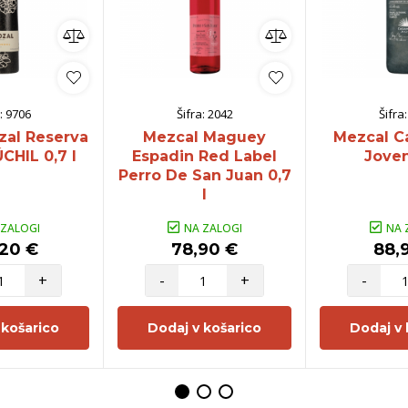
:
9706
Šifra:
2042
Šifra
zal Reserva
Mezcal Maguey
Mezcal C
HIL 0,7 l
Espadin Red Label
Joven
Perro De San Juan 0,7
l
 ZALOGI
NA ZALOGI
NA 
,20 €
78,90 €
88,
+
-
+
-
 košarico
Dodaj v košarico
Dodaj v 