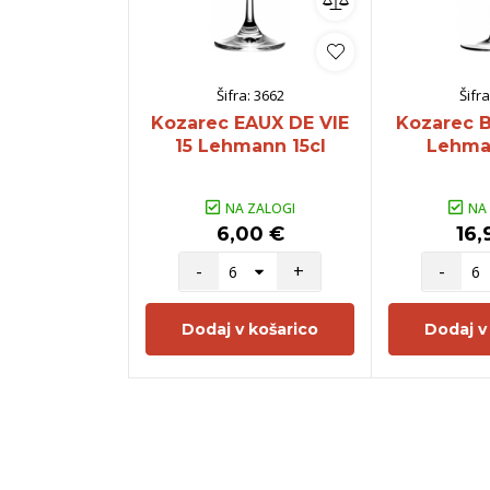
Šifra:
3662
Šifra
Kozarec EAUX DE VIE
Kozarec 
15 Lehmann 15cl
Lehma
NA ZALOGI
NA
6,00 €
16,
-
+
-
Dodaj v košarico
Dodaj v