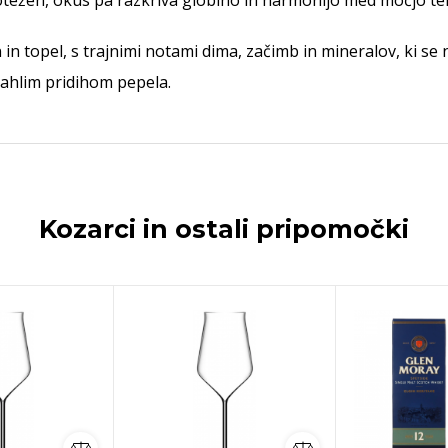
ežen, okus pa razkriva globino in harmonijo med močjo ter
 in topel, s trajnimi notami dima, začimb in mineralov, ki s
rahlim pridihom pepela.
Kozarci in ostali pripomočki