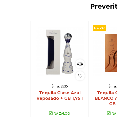
Preveri
NOVO
Šifra:
8535
Šifra
Tequila Clase Azul
Tequila 
Reposado + GB 1,75 l
BLANCO 
GB 
NA ZALOGI
NA