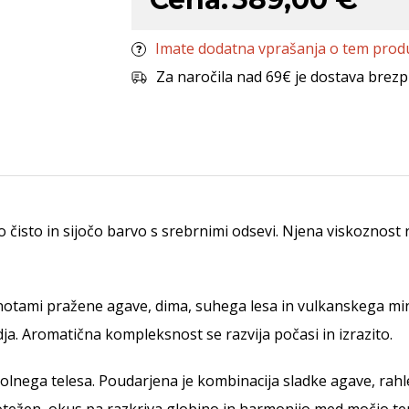
Imate dodatna vprašanja o tem prod
Za naročila nad 69€ je dostava brezp
 čisto in sijočo barvo s srebrnimi odsevi. Njena viskoznost
otami pražene agave, dima, suhega lesa in vulkanskega miner
dja. Aromatična kompleksnost se razvija počasi in izrazito.
olnega telesa. Poudarjena je kombinacija sladke agave, rahl