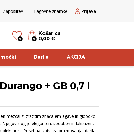
Prijava
Zaposlitev
Blagovne znamke
Košarica
0,00 €
0
0
omočki
Darila
AKCIJA
Durango + GB 0,7 l
til
Sorta
ogato Belo /
Rebula
ranžno
Pikolit
jen mezcal z izrazitim značajem agave in globoko,
ogato rose
Zelen
 Njegov slog je eleganten, sodoben in luksuzen,
veže rdeče
Glera
 kompleksnost. Posebna izbira za praznovanja, darila