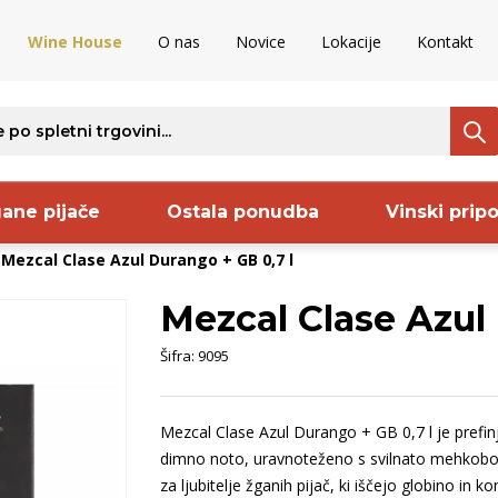
Wine House
O nas
Novice
Lokacije
Kontakt
ane pijače
Ostala ponudba
Vinski prip
Mezcal Clase Azul Durango + GB 0,7 l
Mezcal Clase Azul 
ava
Regija
Proizvajalec
S
Šifra:
9095
rija
Vipavska
Frelih
B
ija
dolina
Pommery
O
Mezcal Clase Azul Durango + GB 0,7 l je prefin
ncija
Dolenjska
Codorniu
B
dimno noto, uravnoteženo s svilnato mehkobo.
aška
Istra
Sanctum
S
za ljubitelje žganih pijač, ki iščejo globino in