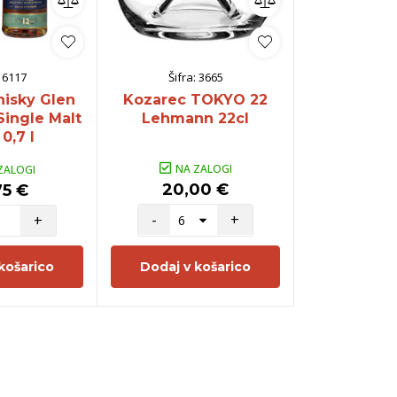
:
6117
Šifra:
3665
Šifra:
hisky Glen
Kozarec TOKYO 22
Kozarec S
Single Malt
Lehmann 22cl
Lehman
0,7 l
NA ZALOGI
NA Z
ZALOGI
20,00 €
20,0
75 €
-
+
-
+
košarico
Dodaj v košarico
Dodaj v 