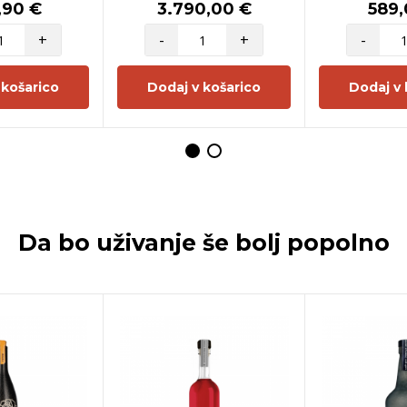
,90 €
3.790,00 €
589,
+
-
+
-
 košarico
Dodaj v košarico
Dodaj v 
Da bo uživanje še bolj popolno