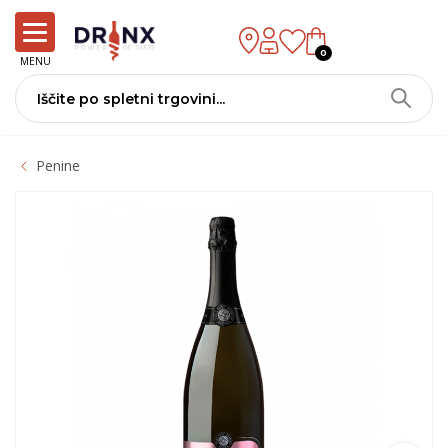
0
MENU
Penine