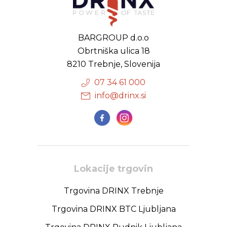
BARGROUP d.o.o
Obrtniška ulica 18
8210 Trebnje, Slovenija
07 34 61 000
info@drinx.si
Lokacije trgovin
Trgovina DRINX Trebnje
Trgovina DRINX BTC Ljubljana