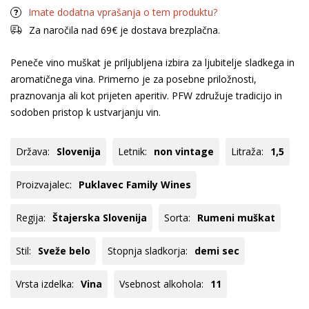
Imate dodatna vprašanja o tem produktu?
Za naročila nad 69€ je dostava brezplačna.
Peneče vino muškat je priljubljena izbira za ljubitelje sladkega in
aromatičnega vina. Primerno je za posebne priložnosti,
praznovanja ali kot prijeten aperitiv. PFW združuje tradicijo in
sodoben pristop k ustvarjanju vin.
Država:
Slovenija
Letnik:
non vintage
Litraža:
1,5
Proizvajalec:
Puklavec Family Wines
Regija:
Štajerska Slovenija
Sorta:
Rumeni muškat
Stil:
Sveže belo
Stopnja sladkorja:
demi sec
Vrsta izdelka:
Vina
Vsebnost alkohola:
11