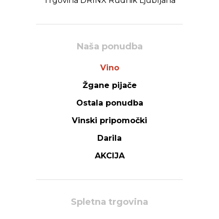
Trgovina DRINX Rudnik Ljubljana
Naša ponudba
Vino
Žgane pijače
Ostala ponudba
Vinski pripomočki
Darila
AKCIJA
Spletna trgovina