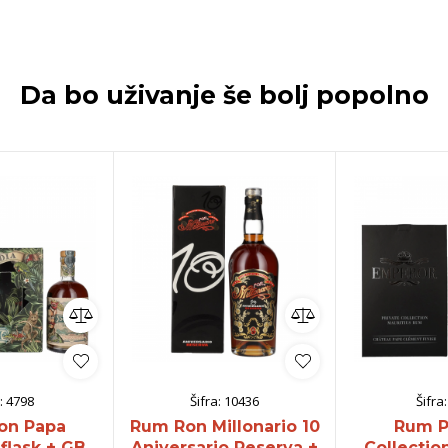
Da bo uživanje še bolj popolno
:
4798
Šifra:
10436
Šifra
on Papa
Rum Ron Millonario 10
Rum P
flask + GB
Aniversario Reserva +
Collectio