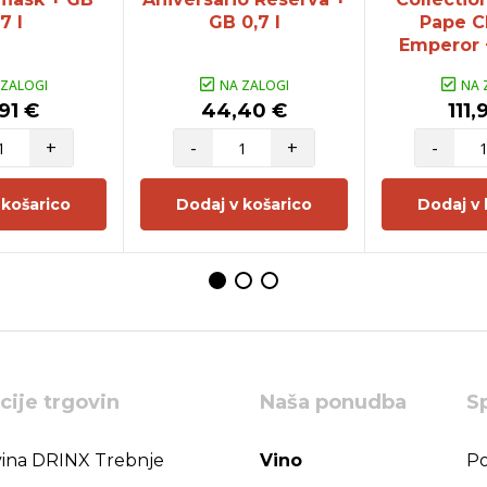
7 l
GB 0,7 l
Pape C
Emperor +
 ZALOGI
NA ZALOGI
NA 
91 €
44,40 €
111,
+
-
+
-
 košarico
Dodaj v košarico
Dodaj v 
cije trgovin
Naša ponudba
S
ina DRINX Trebnje
Vino
Po