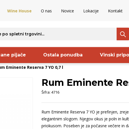
Wine House
O nas
Novice
Lokacije
Kontakt
ane pijače
Ostala ponudba
Vinski prip
m Eminente Reserva 7 YO 0,7 l
Rum Eminente Rese
ava
Regija
Proizvajalec
S
Šifra:
4716
ija
Bela Krajina
Pommery
S
rija
Istra
Codorniu
B
Rum Eminente Reserva 7 YO je prefinjen, zrej
nija
Goriška Brda
Frelih
O
elegantnim slogom. Njegov okus je poln in kult
aška
Vipavska
Sanctum
B
priokusom. Poseben je za počasne večere in dari