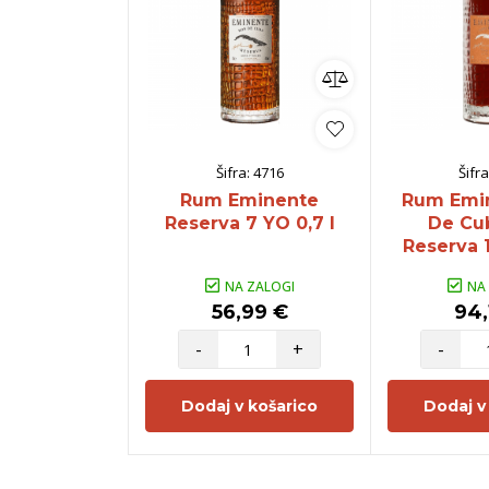
Šifra:
4716
Šifra
Rum Eminente
Rum Emi
Reserva 7 YO 0,7 l
De Cu
Reserva 1
NA ZALOGI
NA
56,99 €
94,
-
+
-
Dodaj v košarico
Dodaj v