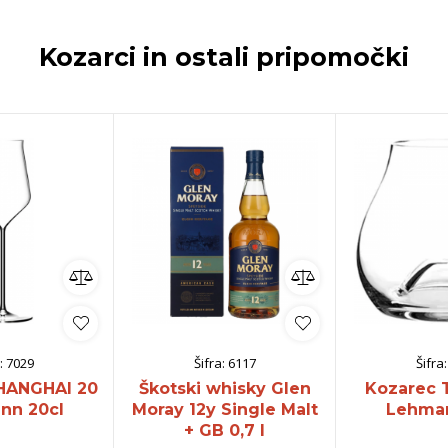
Kozarci in ostali pripomočki
:
7029
Šifra:
6117
Šifra
HANGHAI 20
Škotski whisky Glen
Kozarec 
nn 20cl
Moray 12y Single Malt
Lehman
+ GB 0,7 l