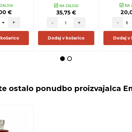
 ZALOGI
NA 
NA ZALOGI
00 €
20,
35,75 €
+
-
-
+
 košarico
Dodaj v košarico
Dodaj v 
te ostalo ponudbo proizvajalca
E