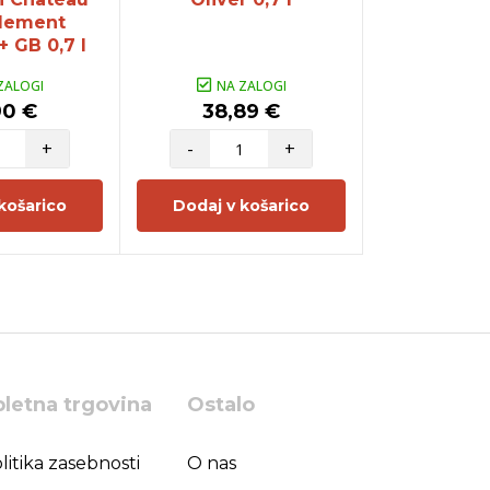
lement
GB 0
 GB 0,7 l
ZALOGI
NA ZALOGI
NA Z
90 €
38,89 €
68,9
+
-
+
-
košarico
Dodaj v košarico
Dodaj v 
pletna trgovina
Ostalo
litika zasebnosti
O nas