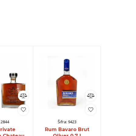
:
2844
Šifra:
9423
Šifra:
rivate
Rum Bavaro Brut
Rum Dicta
n Chateau
Oliver 0,7 l
Solera + 2