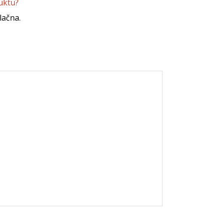
uktu?
lačna.