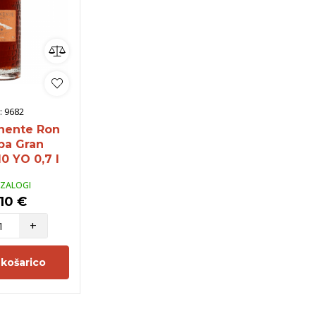
:
9682
nente Ron
ba Gran
0 YO 0,7 l
 ZALOGI
10 €
+
 košarico