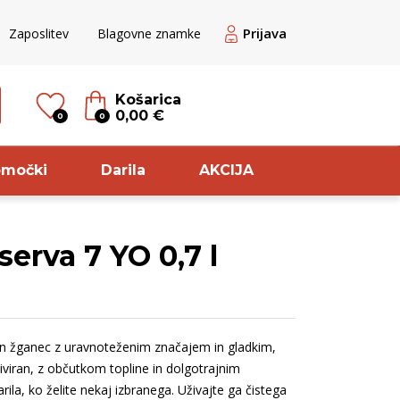
Prijava
Zaposlitev
Blagovne znamke
Košarica
0,00 €
0
0
omočki
Darila
AKCIJA
rva 7 YO 0,7 l
til
Sorta
veže belo
Zelen
ogato Belo /
Rebula
en žganec z uravnoteženim značajem in gladkim,
ranžno
Pinot
iviran, z občutkom topline in dolgotrajnim
ogato belo
Meunier
la, ko želite nekaj izbranega. Uživajte ga čistega