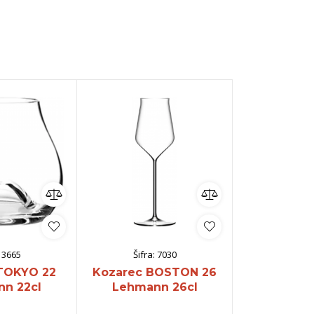
:
3665
Šifra:
7030
Šifra:
TOKYO 22
Kozarec BOSTON 26
Kozarec S
n 22cl
Lehmann 26cl
Lehman