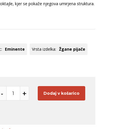
ogato rdeče
Cuve
koktajle, kjer se pokaže njegova umirjena struktura.
veže rdeče
Chardonnay
ogato rose
Modri pinot
Pinela
Tequila
Panettone
Hladilniki
Glera
Registracija B2B
Pikolit
c:
Eminente
Vrsta izdelka:
Žgane pijače
oglej vse
Poglej vse
-
+
Dodaj v košarico