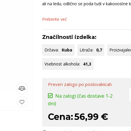
ncija
dolina
Keltis
B
ali na ledu; odlično se poda tudi v kakovostne 
venija
Kras
S
Dolenjska
B
Preberite več
ko
omočki
Whisky
Pivo
Kozarci
Značilnosti izdelka:
jska ponudba
Natural wine
Država:
Kuba
Litraža:
0,7
Proizvajale
lej vse
Poglej vse
Poglej vse
P
Vsebnost alkohola:
41,3
Preveri zalogo
po poslovalnicah
Na zalogi
(čas dostave 1-2
dni)
Cena:
56,99 €