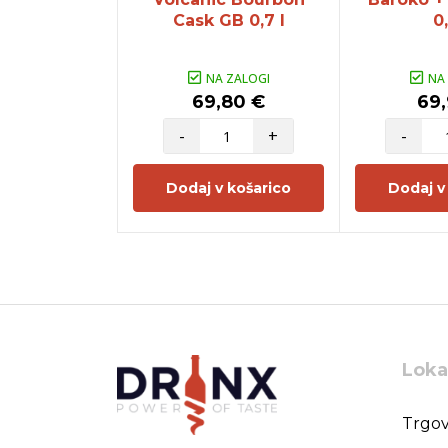
Cask GB 0,7 l
0,
NA ZALOGI
NA
69,80 €
69,
-
+
-
Dodaj v košarico
Dodaj v
Loka
Trgov