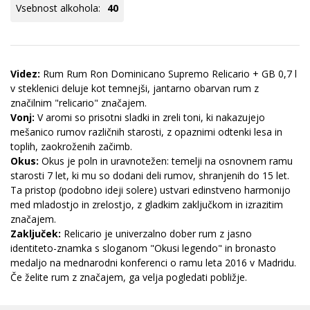
Vsebnost alkohola:
40
Videz:
Rum Rum Ron Dominicano Supremo Relicario + GB 0,7 l
v steklenici deluje kot temnejši, jantarno obarvan rum z
značilnim "relicario" značajem.
Vonj:
V aromi so prisotni sladki in zreli toni, ki nakazujejo
mešanico rumov različnih starosti, z opaznimi odtenki lesa in
toplih, zaokroženih začimb.
Okus:
Okus je poln in uravnotežen: temelji na osnovnem ramu
starosti 7 let, ki mu so dodani deli rumov, shranjenih do 15 let.
Ta pristop (podobno ideji solere) ustvari edinstveno harmonijo
med mladostjo in zrelostjo, z gladkim zaključkom in izrazitim
značajem.
Zaključek:
Relicario je univerzalno dober rum z jasno
identiteto-znamka s sloganom "Okusi legendo" in bronasto
medaljo na mednarodni konferenci o ramu leta 2016 v Madridu.
Če želite rum z značajem, ga velja pogledati pobližje.