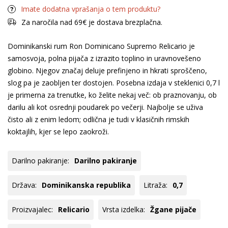
Imate dodatna vprašanja o tem produktu?
Za naročila nad 69€ je dostava brezplačna.
Dominikanski rum Ron Dominicano Supremo Relicario je
samosvoja, polna pijača z izrazito toplino in uravnovešeno
globino. Njegov značaj deluje prefinjeno in hkrati sproščeno,
slog pa je zaobljen ter dostojen. Posebna izdaja v steklenici 0,7 l
je primerna za trenutke, ko želite nekaj več: ob praznovanju, ob
darilu ali kot osrednji poudarek po večerji. Najbolje se uživa
čisto ali z enim ledom; odlična je tudi v klasičnih rimskih
koktajlih, kjer se lepo zaokroži.
Darilno pakiranje:
Darilno pakiranje
Država:
Dominikanska republika
Litraža:
0,7
Proizvajalec:
Relicario
Vrsta izdelka:
Žgane pijače