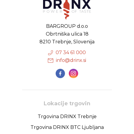
BARGROUP d.o.o
Obrtniška ulica 18
8210 Trebnje, Slovenija
07 34 61 000
info@drinx.si
Lokacije trgovin
Trgovina DRINX Trebnje
Trgovina DRINX BTC Ljubljana