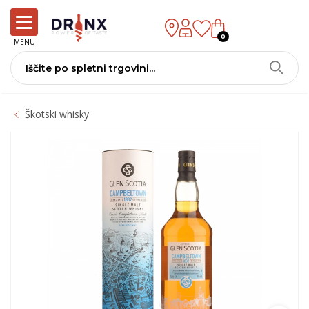
0
MENU
Škotski whisky