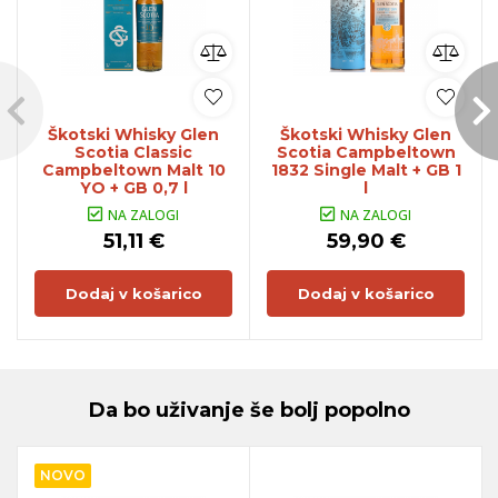
Škotski Whisky Glen
Škotski Whisky Glen
Scotia Classic
Scotia Campbeltown
Campbeltown Malt 10
1832 Single Malt + GB 1
YO + GB 0,7 l
l
NA ZALOGI
NA ZALOGI
51,11 €
59,90 €
Dodaj v košarico
Dodaj v košarico
Da bo uživanje še bolj popolno
NOVO