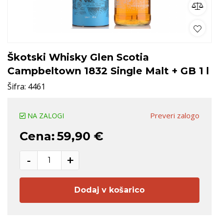
Škotski Whisky Glen Scotia
Campbeltown 1832 Single Malt + GB 1 l
Šifra:
4461
Preveri zalogo
NA ZALOGI
Cena:
59,90 €
-
+
Dodaj v košarico