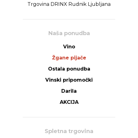
Trgovina DRINX Rudnik Ljubljana
Naša ponudba
Vino
Žgane pijače
Ostala ponudba
Vinski pripomočki
Darila
AKCIJA
Spletna trgovina