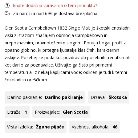
Imate dodatna vprašanja o tem produktu?
Za naročila nad 69€ je dostava brezplačna.
Glen Scotia Campbeltown 1832 Single Malt je škotski enosladni
viski z izrazitim značajem območja Campbeltown in
prepoznavnim, uravnoteženim slogom. Ponuja bogat profil z
opazno globino, ki pritegne ljubitelje klasičnih, karakternih
viskijev. Posebej se poda kot pozdrav ob posebnih trenutkih ali
kot darilo za poznavalce. Uživajte ga čisto pri primerni
temperaturi ali z nekaj kapljicami vode; odličen je tudi k temni
čokoladi in oreščkom.
Darilno pakiranje:
Darilno pakiranje
Država:
Škotska
Litraža:
1
Proizvajalec:
Glen Scotia
Vrsta izdelka:
Žgane pijače
Vsebnost alkohola:
46