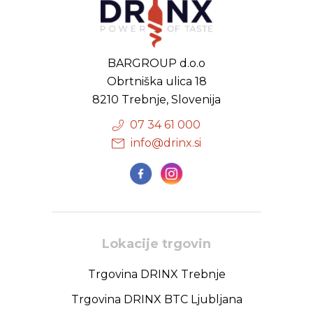
BARGROUP d.o.o
Obrtniška ulica 18
8210 Trebnje, Slovenija
07 34 61 000
info@drinx.si
Lokacije trgovin
Trgovina DRINX Trebnje
Trgovina DRINX BTC Ljubljana