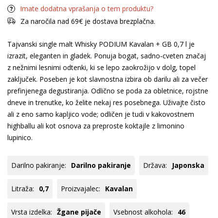
Imate dodatna vprašanja o tem produktu?
Za naročila nad 69€ je dostava brezplačna.
Tajvanski single malt Whisky PODIUM Kavalan + GB 0,7 l je
izrazit, eleganten in gladek. Ponuja bogat, sadno-cveten značaj
z nežnimi lesnimi odtenki, ki se lepo zaokrožijo v dolg, topel
zaključek. Poseben je kot slavnostna izbira ob darilu ali za večer
prefinjenega degustiranja. Odlično se poda za obletnice, rojstne
dneve in trenutke, ko želite nekaj res posebnega. Uživajte čisto
ali z eno samo kapljico vode; odličen je tudi v kakovostnem
highballu ali kot osnova za preproste koktajle z limonino
lupinico.
Darilno pakiranje:
Darilno pakiranje
Država:
Japonska
Litraža:
0,7
Proizvajalec:
Kavalan
Vrsta izdelka:
Žgane pijače
Vsebnost alkohola:
46