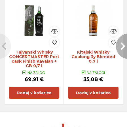
Tajvanski Whisky
Kitajski Whisky
CONCERTMASTER Port
Goalong 3y Blended
cask Finish Kavalan +
0,7 l
GB 0,7 l
NA ZALOGI
NA ZALOGI
69,91 €
35,08 €
Dodaj v košarico
Dodaj v košarico