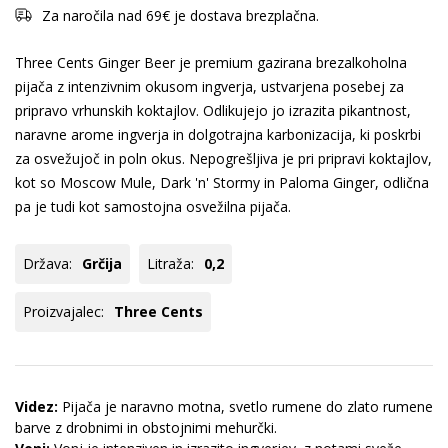
Za naročila nad 69€ je dostava brezplačna.
Three Cents Ginger Beer je premium gazirana brezalkoholna
pijača z intenzivnim okusom ingverja, ustvarjena posebej za
pripravo vrhunskih koktajlov. Odlikujejo jo izrazita pikantnost,
naravne arome ingverja in dolgotrajna karbonizacija, ki poskrbi
za osvežujoč in poln okus. Nepogrešljiva je pri pripravi koktajlov,
kot so Moscow Mule, Dark 'n' Stormy in Paloma Ginger, odlična
pa je tudi kot samostojna osvežilna pijača.
Država:
Grčija
Litraža:
0,2
Proizvajalec:
Three Cents
Videz:
Pijača je naravno motna, svetlo rumene do zlato rumene
barve z drobnimi in obstojnimi mehurčki.