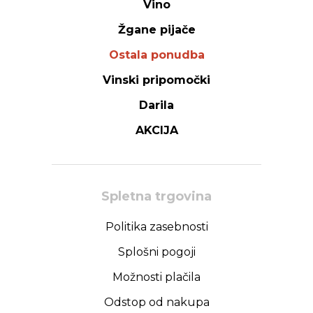
Vino
Žgane pijače
Ostala ponudba
Vinski pripomočki
Darila
AKCIJA
Spletna trgovina
Politika zasebnosti
Splošni pogoji
Možnosti plačila
Odstop od nakupa