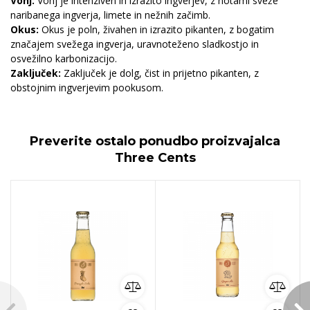
Vonj:
Vonj je intenziven in izrazito ingverjev, z notami sveže
naribanega ingverja, limete in nežnih začimb.
Okus:
Okus je poln, živahen in izrazito pikanten, z bogatim
značajem svežega ingverja, uravnoteženo sladkostjo in
osvežilno karbonizacijo.
Zaključek:
Zaključek je dolg, čist in prijetno pikanten, z
obstojnim ingverjevim pookusom.
Preverite ostalo ponudbo proizvajalca
Three Cents