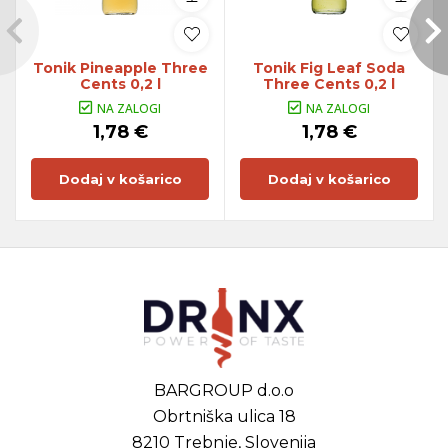
Tonik Pineapple Three
Tonik Fig Leaf Soda
Cents 0,2 l
Three Cents 0,2 l
NA ZALOGI
NA ZALOGI
1,78 €
1,78 €
Dodaj v košarico
Dodaj v košarico
BARGROUP d.o.o
Obrtniška ulica 18
8210 Trebnje, Slovenija