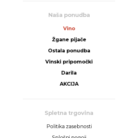
Naša ponudba
Vino
Žgane pijače
Ostala ponudba
Vinski pripomočki
Darila
AKCIJA
Spletna trgovina
Politika zasebnosti
Splošni pogoji