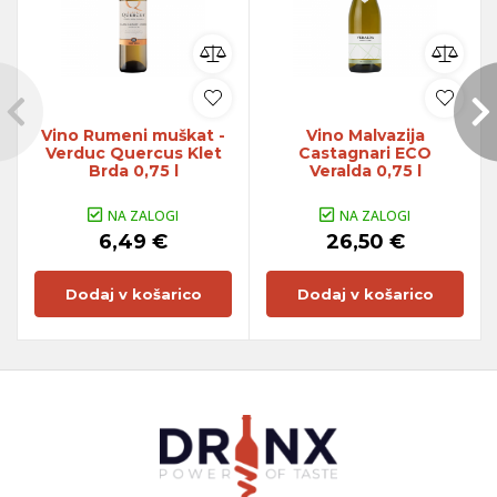
Vino Rumeni muškat -
Vino Malvazija
Verduc Quercus Klet
Castagnari ECO
Brda 0,75 l
Veralda 0,75 l
NA ZALOGI
NA ZALOGI
6,49 €
26,50 €
Dodaj v košarico
Dodaj v košarico