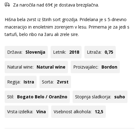
Za naročila nad 69€ je dostava brezplačna.
Hišna bela zvrst iz štirih sort grozdja. Pridelana je s 5-dnevno
maceracijo in enoletnim zorenjem v lesu. Primerna je za jedi s
tartufi, belo ribo na žaru ali zrele sire.
Država:
Slovenija
Letnik:
2018
Litraža:
0,75
Natural wine:
Natural wine
Proizvajalec:
Bordon
Regija:
Istra
Sorta:
Zvrst
Stil:
Bogato Belo / Oranžno
Stopnja sladkorja:
suho
Vrsta izdelka:
Vina
Vsebnost alkohola:
12,5