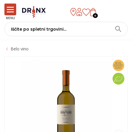
0
MENU
Belo vino