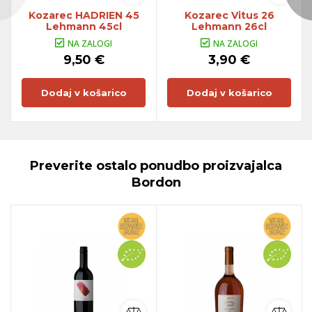
Kozarec HADRIEN 45
Kozarec Vitus 26
Lehmann 45cl
Lehmann 26cl
NA ZALOGI
NA ZALOGI
9,50 €
3,90 €
Dodaj v košarico
Dodaj v košarico
Preverite ostalo ponudbo proizvajalca
Bordon