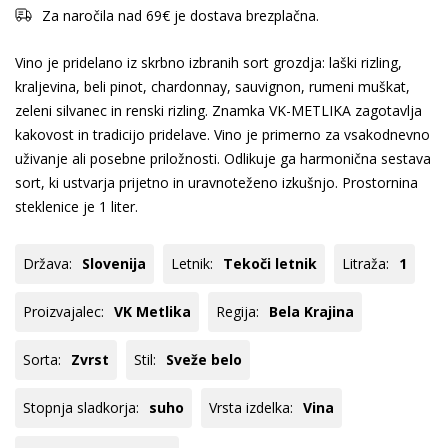
Za naročila nad 69€ je dostava brezplačna.
Vino je pridelano iz skrbno izbranih sort grozdja: laški rizling,
kraljevina, beli pinot, chardonnay, sauvignon, rumeni muškat,
zeleni silvanec in renski rizling. Znamka VK-METLIKA zagotavlja
kakovost in tradicijo pridelave. Vino je primerno za vsakodnevno
uživanje ali posebne priložnosti. Odlikuje ga harmonična sestava
sort, ki ustvarja prijetno in uravnoteženo izkušnjo. Prostornina
steklenice je 1 liter.
Država:
Slovenija
Letnik:
Tekoči letnik
Litraža:
1
Proizvajalec:
VK Metlika
Regija:
Bela Krajina
Sorta:
Zvrst
Stil:
Sveže belo
Stopnja sladkorja:
suho
Vrsta izdelka:
Vina