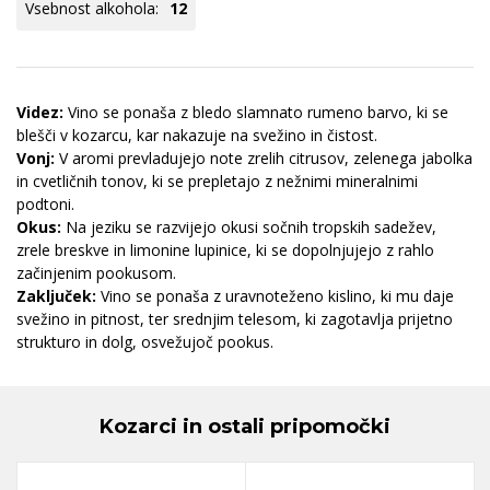
Vsebnost alkohola:
12
Videz:
Vino se ponaša z bledo slamnato rumeno barvo, ki se
blešči v kozarcu, kar nakazuje na svežino in čistost.
Vonj:
V aromi prevladujejo note zrelih citrusov, zelenega jabolka
in cvetličnih tonov, ki se prepletajo z nežnimi mineralnimi
podtoni.
Okus:
Na jeziku se razvijejo okusi sočnih tropskih sadežev,
zrele breskve in limonine lupinice, ki se dopolnjujejo z rahlo
začinjenim pookusom.
Zaključek:
Vino se ponaša z uravnoteženo kislino, ki mu daje
svežino in pitnost, ter srednjim telesom, ki zagotavlja prijetno
strukturo in dolg, osvežujoč pookus.
Kozarci in ostali pripomočki