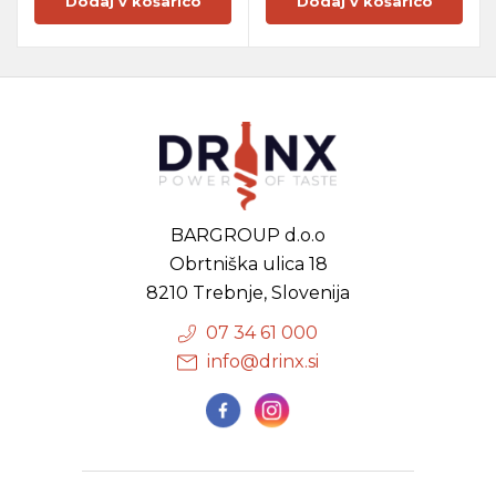
Dodaj v košarico
Dodaj v košarico
BARGROUP d.o.o
Obrtniška ulica 18
8210 Trebnje, Slovenija
07 34 61 000
info@drinx.si