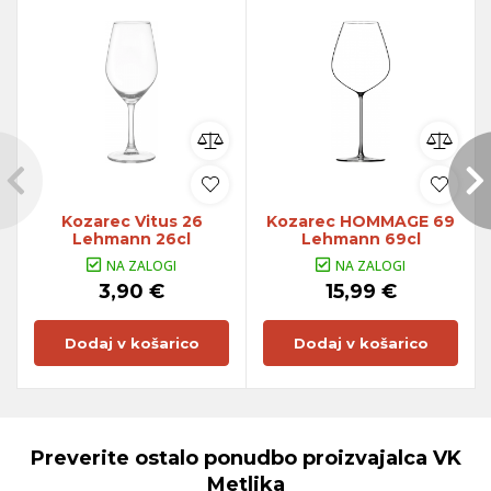
Kozarec Vitus 26
Kozarec HOMMAGE 69
Lehmann 26cl
Lehmann 69cl
NA ZALOGI
NA ZALOGI
3,90 €
15,99 €
Dodaj v košarico
Dodaj v košarico
Preverite ostalo ponudbo proizvajalca
VK
Metlika