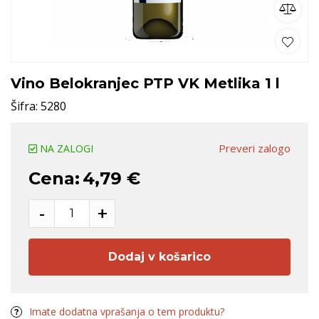
Vino Belokranjec PTP VK Metlika 1 l
Šifra:
5280
Preveri zalogo
NA ZALOGI
Cena:
4,79 €
-
+
Dodaj v košarico
Imate dodatna vprašanja o tem produktu?