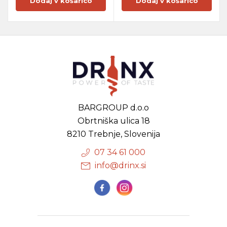
Dodaj v košarico
Dodaj v košarico
BARGROUP d.o.o
Obrtniška ulica 18
8210 Trebnje, Slovenija
07 34 61 000
info@drinx.si