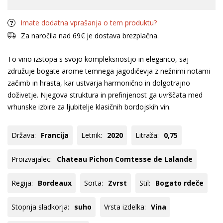
Imate dodatna vprašanja o tem produktu?
Za naročila nad 69€ je dostava brezplačna.
To vino izstopa s svojo kompleksnostjo in eleganco, saj
združuje bogate arome temnega jagodičevja z nežnimi notami
začimb in hrasta, kar ustvarja harmonično in dolgotrajno
doživetje. Njegova struktura in prefinjenost ga uvrščata med
vrhunske izbire za ljubitelje klasičnih bordojskih vin.
Država:
Francija
Letnik:
2020
Litraža:
0,75
Proizvajalec:
Chateau Pichon Comtesse de Lalande
Regija:
Bordeaux
Sorta:
Zvrst
Stil:
Bogato rdeče
Stopnja sladkorja:
suho
Vrsta izdelka:
Vina