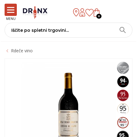
0
MENU
Rdeče vino