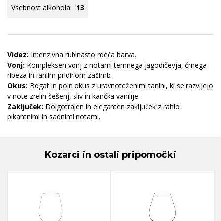
Vsebnost alkohola:
13
Videz:
Intenzivna rubinasto rdeča barva.
Vonj:
Kompleksen vonj z notami temnega jagodičevja, črnega
ribeza in rahlim pridihom začimb.
Okus:
Bogat in poln okus z uravnoteženimi tanini, ki se razvijejo
v note zrelih češenj, sliv in kančka vanilije.
Zaključek:
Dolgotrajen in eleganten zaključek z rahlo
pikantnimi in sadnimi notami.
Kozarci in ostali pripomočki