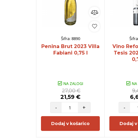
Šifra:
8890
Šifra
Penina Brut 2023 Villa
Vino Ref
Fabiani 0,75 l
Tesis 202
0,
NA ZALOGI
NA
27,00 €
9,
21,59 €
6,
-
+
-
Dodaj v košarico
Dodaj v