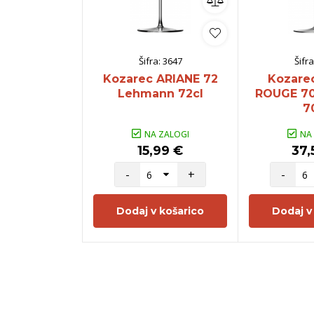
Šifra:
3647
Šifra
Kozarec ARIANE 72
Kozare
Lehmann 72cl
ROUGE 7
7
NA ZALOGI
NA
15,99 €
37,
-
+
-
Dodaj v košarico
Dodaj v