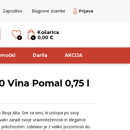
Prijava
Zaposlitev
Blagovne znamke
Košarica
0,00 €
0
0
omočki
Darila
AKCIJA
0 Vina Pomal 0,75 l
til
Sorta
ogato rose
Pikolit
ogato Belo /
Modri pinot
Rioja Alta. Gre za vino, ki izstopa po svoji
ranžno
Cuve
valci zaradi svoje uravnoteženosti in elegance.
ogato rdeče
Chardonnay
priložnostim. Izdelano je z veliko pozornosti do