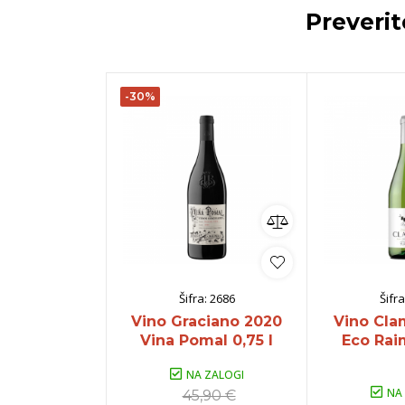
Preveri
-30%
Šifra:
2686
Šifra
Vino Graciano 2020
Vino Cla
Vina Pomal 0,75 l
Eco Raim
NA ZALOGI
NA
45,90 €