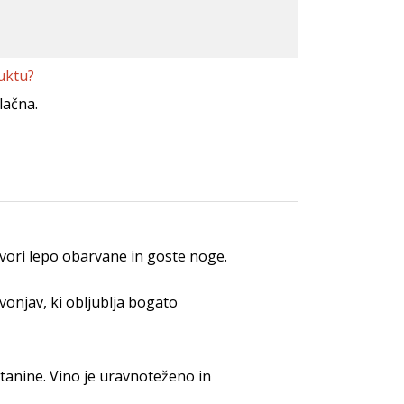
uktu?
lačna.
tvori lepo obarvane in goste noge.
vonjav, ki obljublja bogato
 tanine. Vino je uravnoteženo in