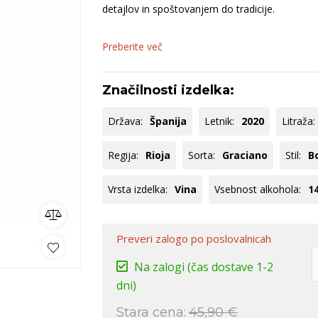
nija
Goriška Brda
Keltis
B
detajlov in spoštovanjem do tradicije.
ncija
Istra
S
Dolenjska
S
Preberite več
ko
omočki
Whisky
Pivo
Kozarci
Značilnosti izdelka:
jska ponudba
Natural wine
Država:
Španija
Letnik:
2020
Litraža:
lej vse
Poglej vse
Poglej vse
P
Regija:
Rioja
Sorta:
Graciano
Stil:
B
Vrsta izdelka:
Vina
Vsebnost alkohola:
1
Preveri zalogo
po poslovalnicah
Na zalogi
(čas dostave 1-2
dni)
Stara cena:
45,90 €