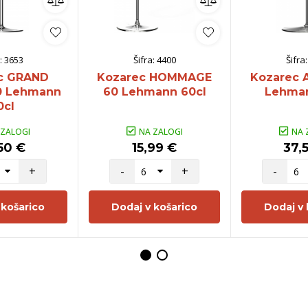
:
3653
Šifra:
4400
Šifra
c GRAND
Kozarec HOMMAGE
Kozarec 
0 Lehmann
60 Lehmann 60cl
Lehman
0cl
 ZALOGI
NA ZALOGI
NA 
50 €
15,99 €
37,
+
-
+
-
 košarico
Dodaj v košarico
Dodaj v 