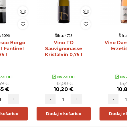
:
5096
Šifra:
4723
Šifra
osco Borgo
Vino TO
Vino Dam
1 Fantinel
Sauvignonasse
Erzetič
75 l
Kristalvin 0,75 l
 ZALOGI
NA ZALOGI
NA 
49 €
12,00 €
13,
65 €
10,20 €
10,
+
-
+
-
 košarico
Dodaj v košarico
Dodaj v 