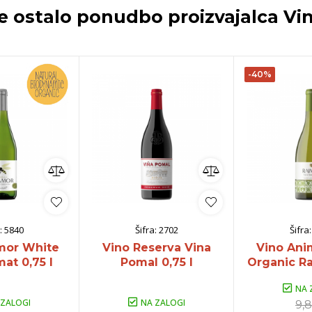
te ostalo ponudbo proizvajalca
Vi
-40%
:
5840
Šifra:
2702
Šifra
mor White
Vino Reserva Vina
Vino Ani
at 0,75 l
Pomal 0,75 l
Organic Ra
NA 
 ZALOGI
NA ZALOGI
9,