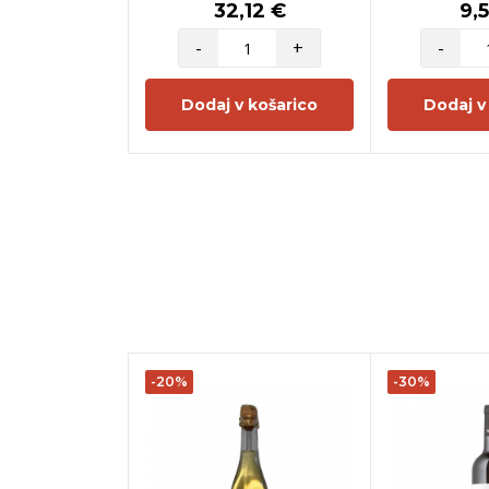
32,12 €
9,
-
+
-
Dodaj v košarico
Dodaj v
-20%
-30%