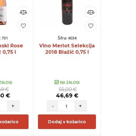
:
701
Šifra:
4034
Šifra:
ski Rose
Vino Merlot Selekcija
Penina R
 0,75 l
2018 Blažič 0,75 l
Tradition
Seven N
Puklavec
Wines 
ZALOGI
NA ZALOGI
NA Z
49 €
55,00 €
39,
80 €
46,69 €
33,9
+
-
+
-
košarico
Dodaj v košarico
Dodaj v 