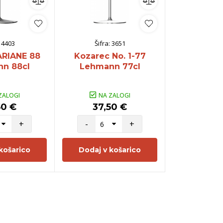
:
4403
Šifra:
3651
Šifra:
ARIANE 88
Kozarec No. 1-77
Kozarec 
n 88cl
Lehmann 77cl
66 Lehma
ZALOGI
NA ZALOGI
NA Z
50 €
37,50 €
15,9
+
-
+
-
košarico
Dodaj v košarico
Dodaj v 