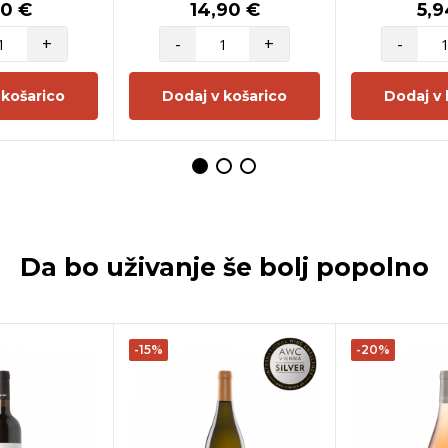
50 €
14,90 €
5,9
+
-
+
-
 košarico
Dodaj v košarico
Dodaj v 
Da bo uživanje še bolj popolno
-15%
-20%