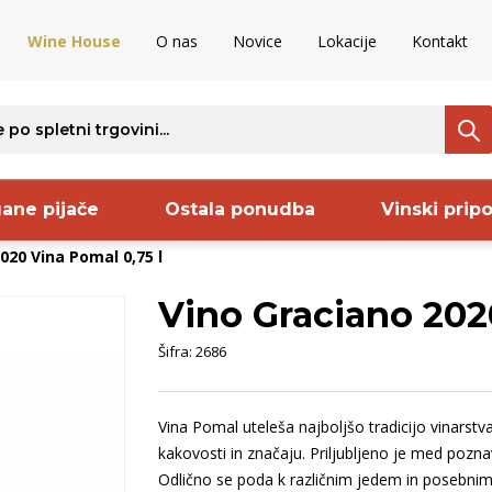
Wine House
O nas
Novice
Lokacije
Kontakt
ane pijače
Ostala ponudba
Vinski prip
020 Vina Pomal 0,75 l
Vino Graciano 202
ava
Regija
Proizvajalec
S
Šifra:
2686
rija
Kras
Sanctum
B
venija
Bela Krajina
Frelih
B
Vina Pomal uteleša najboljšo tradicijo vinarstva 
aška
Vipavska
Codorniu
O
kakovosti in značaju. Priljubljeno je med pozna
ija
dolina
Pommery
B
Odlično se poda k različnim jedem in posebnim 