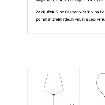
elegantno, s prijetno dolgim pookusom
Zaključek:
Vino Graciano 2020 Vina Poma
polnih in zrelih rdečih vin, ki iščejo vr