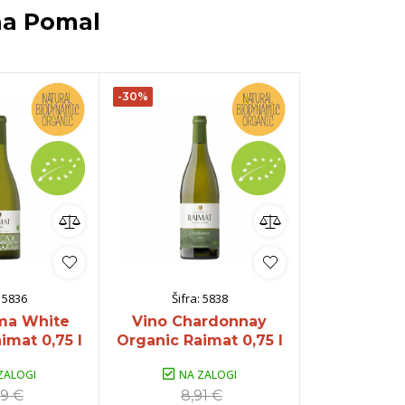
na Pomal
-30%
:
5836
Šifra:
5838
Šifra:
ma White
Vino Chardonnay
Vino Clamo
imat 0,75 l
Organic Raimat 0,75 l
Raimat 
ZALOGI
NA ZALOGI
NA Z
89 €
8,91 €