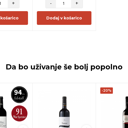
+
-
+
 košarico
Dodaj v košarico
Da bo uživanje še bolj popolno
-20%