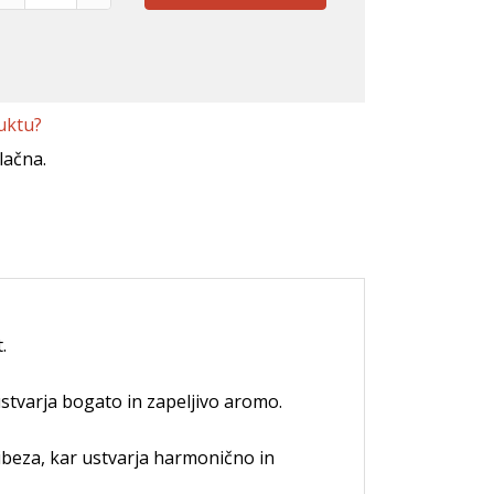
uktu?
lačna.
.
ustvarja bogato in zapeljivo aromo.
ribeza, kar ustvarja harmonično in