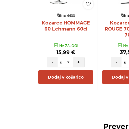
Šifra:
4400
Šifra
Kozarec HOMMAGE
Kozare
60 Lehmann 60cl
ROUGE 7
7
NA ZALOGI
NA
15,99 €
37,
-
+
-
Dodaj v košarico
Dodaj v
Prever