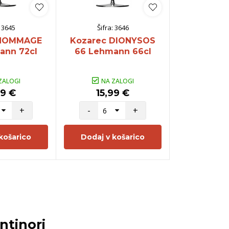
:
3645
Šifra:
3646
Šifra:
 HOMMAGE
Kozarec DIONYSOS
Kozarec 
ann 72cl
66 Lehmann 66cl
Lehman
ZALOGI
NA ZALOGI
NA Z
99 €
15,99 €
37,5
+
-
+
-
košarico
Dodaj v košarico
Dodaj v 
ntinori