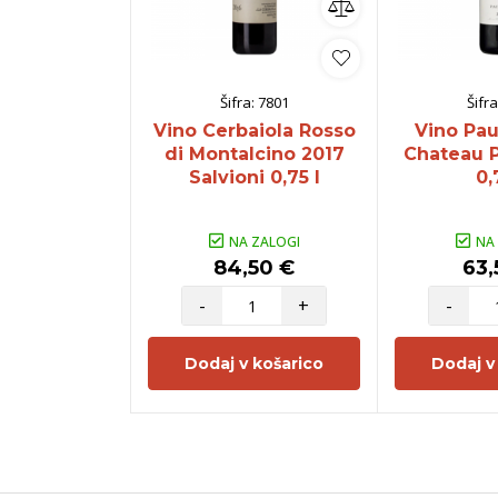
Šifra:
7801
Šifra
Vino Cerbaiola Rosso
Vino Pau
di Montalcino 2017
Chateau 
Salvioni 0,75 l
0,
NA ZALOGI
NA
84,50 €
63,
-
+
-
Dodaj v košarico
Dodaj v