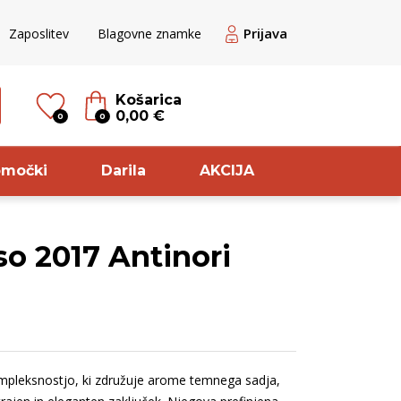
Prijava
Zaposlitev
Blagovne znamke
Košarica
0,00 €
0
0
omočki
Darila
AKCIJA
so 2017 Antinori
til
Sorta
veže rdeče
Cuve
ogato Belo /
Chardonnay
ranžno
Glera
ompleksnostjo, ki združuje arome temnega sadja,
veže belo
Rebula