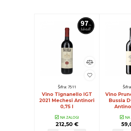
Šifra:
7511
Šifra
Vino Tignanello IGT
Vino Prun
2021 Mechesi Antinori
Bussia 
0,75 l
Antinor
NA ZALOGI
NA
212,50 €
59,