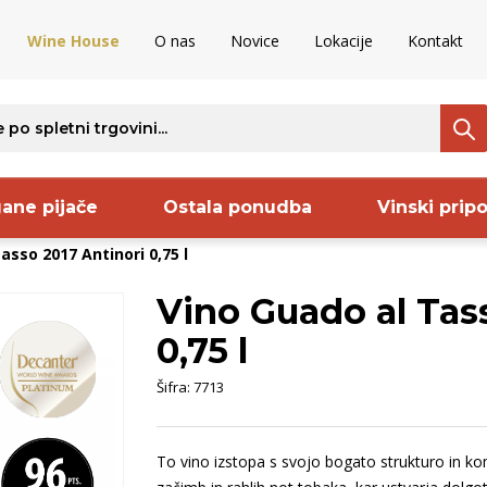
Wine House
O nas
Novice
Lokacije
Kontakt
ane pijače
Ostala ponudba
Vinski prip
asso 2017 Antinori 0,75 l
Vino Guado al Tas
ava
Regija
Proizvajalec
S
0,75 l
venija
Goriška Brda
Codorniu
S
Šifra:
7713
rija
Dolenjska
Pommery
B
nija
Kras
Sanctum
O
To vino izstopa s svojo bogato strukturo in k
ncija
Istra
Frelih
S