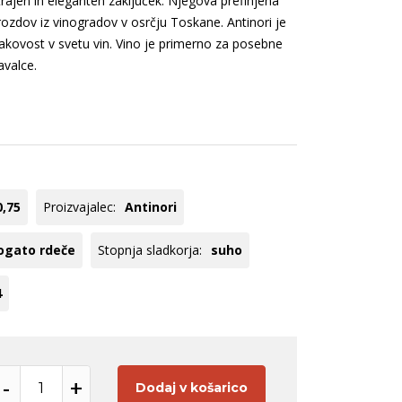
trajen in eleganten zaključek. Njegova prefinjena
ogato rdeče
Pinela
rozdov iz vinogradov v osrčju Toskane. Antinori je
ogato belo
Pinot
kakovost v svetu vin. Vino je primerno za posebne
ogato rose
Meunier
avalce.
Zelen
Tequila
Panettone
Hladilniki
Modri pinot
Registracija B2B
Pikolit
oglej vse
Poglej vse
0,75
Proizvajalec:
Antinori
ogato rdeče
Stopnja sladkorja:
suho
4
-
+
Dodaj v košarico