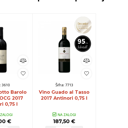
:
3610
Šifra:
7713
otto Barolo
Vino Guado al Tasso
DOCG 2017
2017 Antinori 0,75 l
i 0,75 l
 ZALOGI
NA ZALOGI
00 €
187,50 €