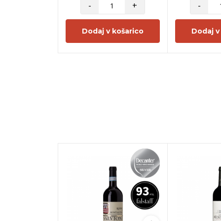
-
+
-
Dodaj v košarico
Dodaj v