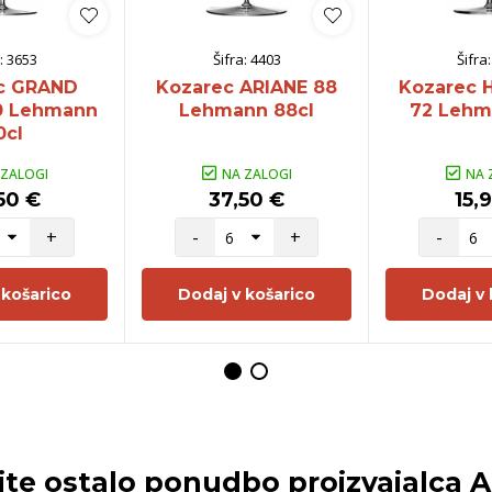
:
3653
Šifra:
4403
Šifra
c GRAND
Kozarec ARIANE 88
Kozarec
0 Lehmann
Lehmann 88cl
72 Lehm
0cl
 ZALOGI
NA ZALOGI
NA 
50 €
37,50 €
15,
+
-
+
-
 košarico
Dodaj v košarico
Dodaj v 
ite ostalo ponudbo proizvajalca
A