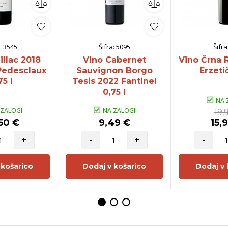
:
3545
Šifra:
5095
Šifra
illac 2018
Vino Cabernet
Vino Črna 
Pedesclaux
Sauvignon Borgo
Erzetič
75 l
Tesis 2022 Fantinel
0,75 l
NA 
 ZALOGI
NA ZALOGI
19,
50 €
9,49 €
15,
+
-
+
-
 košarico
Dodaj v košarico
Dodaj v 