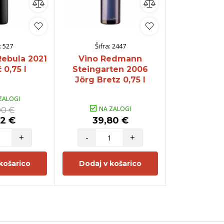
:
527
Šifra:
2447
Šifra:
Rebula 2021
Vino Redmann
Vino Pessa
 0,75 l
Steingarten 2006
2020 Pet
Jörg Bretz 0,75 l
Lafitte
ZALOGI
NA ZALOGI
NA Z
90 €
92 €
39,80 €
44,5
+
-
+
-
košarico
Dodaj v košarico
Dodaj v 