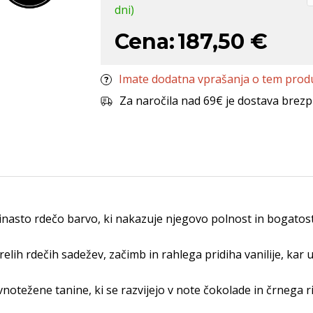
dni)
Cena:
187,50 €
Imate dodatna vprašanja o tem prod
Za naročila nad 69€ je dostava brezp
nasto rdečo barvo, ki nakazuje njegovo polnost in bogatost
lih rdečih sadežev, začimb in rahlega pridiha vanilije, kar 
notežene tanine, ki se razvijejo v note čokolade in črnega 