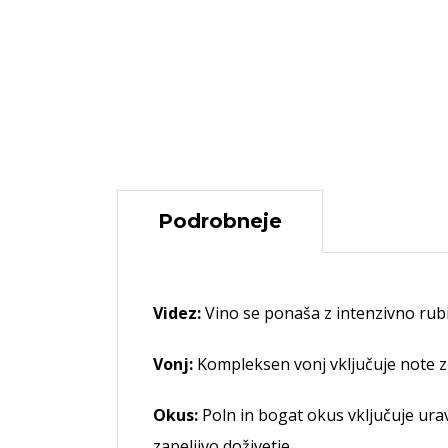
Podrobneje
Videz:
Vino se ponaša z intenzivno rubi
Vonj:
Kompleksen vonj vključuje note zre
Okus:
Poln in bogat okus vključuje urav
zapeljivo doživetje.