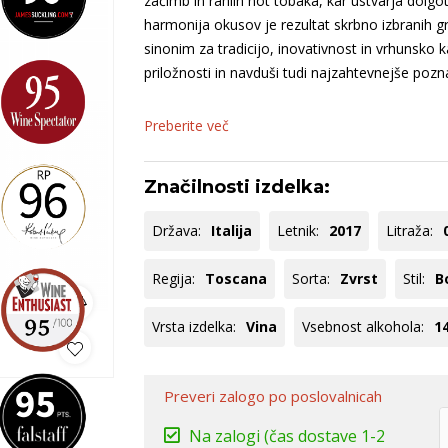
začimb in rahlih not tobaka, kar ustvarja dolgo
ija
Bela Krajina
Keltis
B
harmonija okusov je rezultat skrbno izbranih g
aška
Vipavska
B
sinonim za tradicijo, inovativnost in vrhunsko 
dolina
B
priložnosti in navduši tudi najzahtevnejše pozn
ko
omočki
Whisky
Pivo
Kozarci
Preberite več
jska ponudba
Natural wine
lej vse
Poglej vse
Poglej vse
P
Značilnosti izdelka:
Država:
Italija
Letnik:
2017
Litraža:
Regija:
Toscana
Sorta:
Zvrst
Stil:
B
Vrsta izdelka:
Vina
Vsebnost alkohola:
1
Preveri zalogo
po poslovalnicah
Na zalogi
(čas dostave 1-2