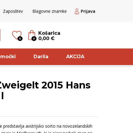
Prijava
Zaposlitev
Blagovne znamke
Košarica
0,00 €
0
0
omočki
Darila
AKCIJA
Zweigelt 2015 Hans
til
Sorta
l
ogato Belo /
Modri pinot
ranžno
Pinot
veže belo
Meunier
te predstavlja avstrijsko sorto na novozelandskih
ogato belo
Cuve