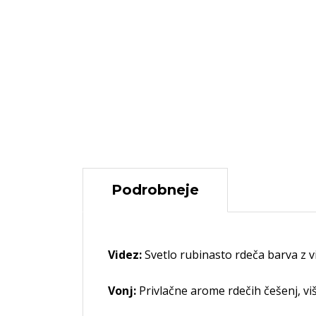
Podrobneje
Videz:
Svetlo rubinasto rdeča barva z vi
Vonj:
Privlačne arome rdečih češenj, viš