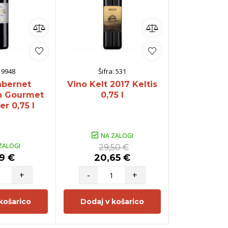
:
9948
Šifra:
531
Šifra:
abernet
Vino Kelt 2017 Keltis
Vino Mar
n Gourmet
0,75 l
Nebbiolo D
r 0,75 l
2021 Font
0,7
NA ZALOGI
ZALOGI
NA Z
29,50 €
9 €
20,65 €
24,5
+
-
+
-
košarico
Dodaj v košarico
Dodaj v 