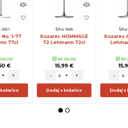
:
3651
Šifra:
3645
Šifra
 No. 1-77
Kozarec HOMMAGE
Kozarec 
nn 77cl
72 Lehmann 72cl
Lehman
 ZALOGI
NA ZALOGI
NA 
50 €
15,99 €
15,
+
-
+
-
 košarico
Dodaj v košarico
Dodaj v 