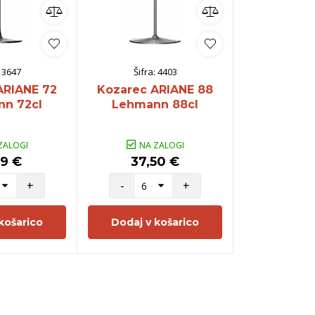
:
3647
Šifra:
4403
Šifra:
ARIANE 72
Kozarec ARIANE 88
Kozarec 
n 72cl
Lehmann 88cl
78 Lehma
ZALOGI
NA ZALOGI
NA Z
99 €
37,50 €
37,5
+
-
+
-
košarico
Dodaj v košarico
Dodaj v 