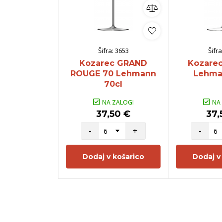
Šifra:
3653
Šifra
Kozarec GRAND
Kozarec
ROUGE 70 Lehmann
Lehma
70cl
NA ZALOGI
NA
37,50 €
37,
-
+
-
Dodaj v košarico
Dodaj v