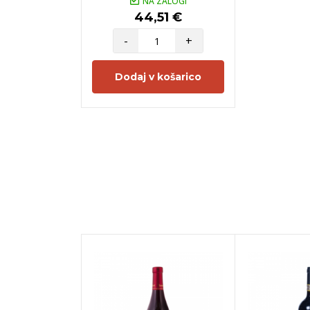
NA ZALOGI
44,51 €
-
+
Dodaj v košarico