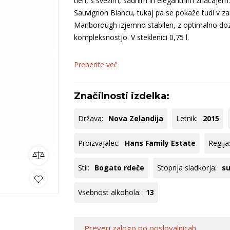
tleh, s svežim, sadnim in elegantnim značajem. 
rija
Vipavska
Keltis
B
Sauvignon Blancu, tukaj pa se pokaže tudi v zanim
ncija
dolina
S
Marlborough izjemno stabilen, z optimalno do
Dolenjska
B
kompleksnostjo. V steklenici 0,75 l.
ko
omočki
Whisky
Pivo
Kozarci
Preberite več
jska ponudba
Natural wine
lej vse
Poglej vse
Poglej vse
P
Značilnosti izdelka:
Država:
Nova Zelandija
Letnik:
2015
Proizvajalec:
Hans Family Estate
Regija
Stil:
Bogato rdeče
Stopnja sladkorja:
s
Vsebnost alkohola:
13
Preveri zalogo
po poslovalnicah