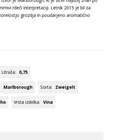
Izvor je Marlborough, ki je sicer najbolj znan po
ogato rdeče
Pinela
ivi rdeči interpretaciji. Letnik 2015 je bil za
veže rdeče
Zelen
zorelostjo grozdja in poudarjeno aromatično
ogato rose
Glera
Pikolit
Tequila
Panettone
Hladilniki
Chardonnay
Registracija B2B
Rebula
oglej vse
Poglej vse
Litraža:
0,75
:
Marlborough
Sorta:
Zweigelt
uho
Vrsta izdelka:
Vina