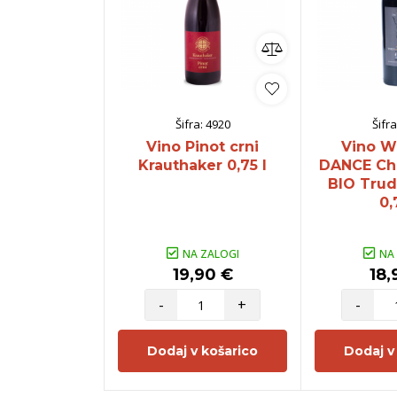
Šifra:
4920
Šifra
Vino Pinot crni
Vino 
Krauthaker 0,75 l
DANCE Ch
BIO Trud
0,
NA ZALOGI
NA
19,90 €
18,
-
+
-
Dodaj v košarico
Dodaj v