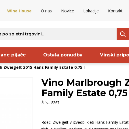
Wine House
O nas
Novice
Lokacije
Kontakt
ane pijače
Ostala ponudba
Vinski prip
 Zweigelt 2015 Hans Family Estate 0,75 l
Vino Marlbrough 
ava
Regija
Proizvajalec
S
Family Estate 0,75 
ija
Bela Krajina
Sanctum
B
Šifra:
8267
nija
Istra
Pommery
O
venija
Kras
Codorniu
S
Rdeči Zweigelt v izvedbi kleti Hans Family Esta
aška
Goriška Brda
Frelih
B