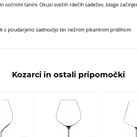
n sočnimi tanini. Okusi svežih rdečih sadežev, blage začinje
ček s poudarjeno sadnostjo ter nežnim pikantnim pridihom.
Kozarci in ostali pripomočki