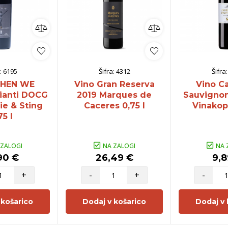
:
6195
Šifra:
4312
Šifra
WHEN WE
Vino Gran Reserva
Vino C
ianti DOCG
2019 Marques de
Sauvigno
ie & Sting
Caceres 0,75 l
Vinakope
75 l
 ZALOGI
NA ZALOGI
NA 
90 €
26,49 €
9,8
+
-
+
-
 košarico
Dodaj v košarico
Dodaj v 