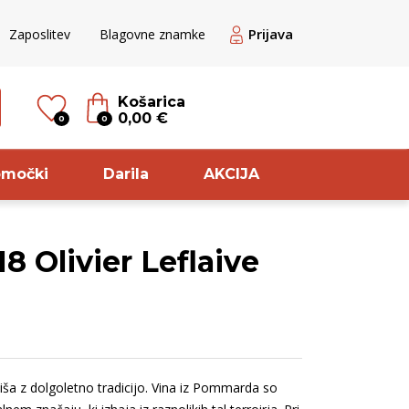
Prijava
Zaposlitev
Blagovne znamke
Košarica
0,00 €
0
0
omočki
Darila
AKCIJA
 Olivier Leflaive
til
Sorta
ogato Belo /
Chardonnay
ranžno
Pinot
veže rdeče
Meunier
hiša z dolgoletno tradicijo. Vina iz Pommarda so
veže belo
Pikolit