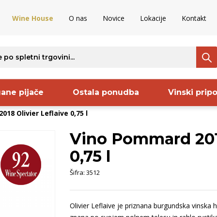
Wine House
O nas
Novice
Lokacije
Kontakt
ane pijače
Ostala ponudba
Vinski prip
18 Olivier Leflaive 0,75 l
Vino Pommard 2018
ava
Regija
Proizvajalec
S
0,75 l
ija
Vipavska
Keltis
B
Šifra:
3512
aška
dolina
Codorniu
O
venija
Istra
Frelih
S
Olivier Leflaive je priznana burgundska vinska 
nija
Kras
Sanctum
S