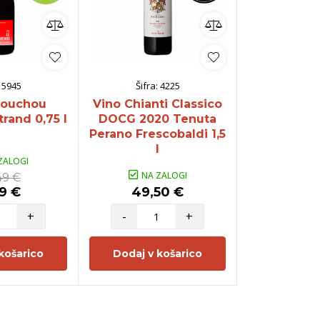
:
5945
Šifra:
4225
Šifra:
houchou
Vino Chianti Classico
Vino M
rand 0,75 l
DOCG 2020 Tenuta
Vacqueyr
Perano Frescobaldi 1,5
Labadens
l
ZALOGI
NA ZALOGI
NA Z
49 €
9 €
49,50 €
19,9
+
-
+
-
košarico
Dodaj v košarico
Dodaj v 