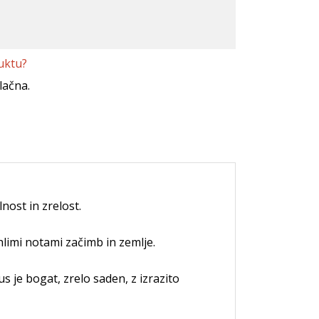
uktu?
lačna.
ost in zrelost.
hlimi notami začimb in zemlje.
us je bogat, zrelo saden, z izrazito