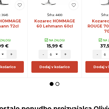
:
3645
Šifra:
4400
Šifra
 HOMMAGE
Kozarec HOMMAGE
Kozare
ann 72cl
60 Lehmann 60cl
ROUGE 70
70
 ZALOGI
NA ZALOGI
NA 
99 €
15,99 €
37,
+
-
+
-
 košarico
Dodaj v košarico
Dodaj v 
 ostalo ponudbo proizvajalca
Olivi