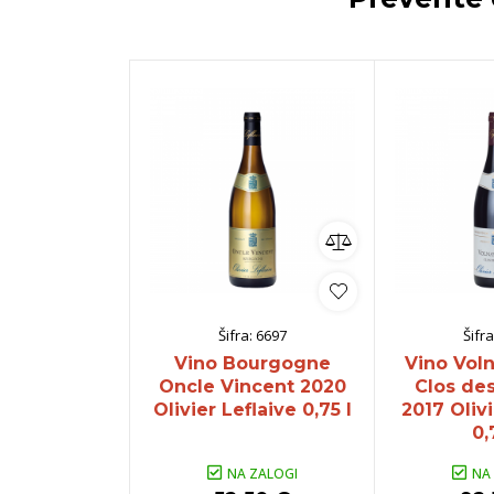
Šifra:
6697
Šifra
Vino Bourgogne
Vino Voln
Oncle Vincent 2020
Clos de
Olivier Leflaive 0,75 l
2017 Olivi
0,
NA ZALOGI
NA