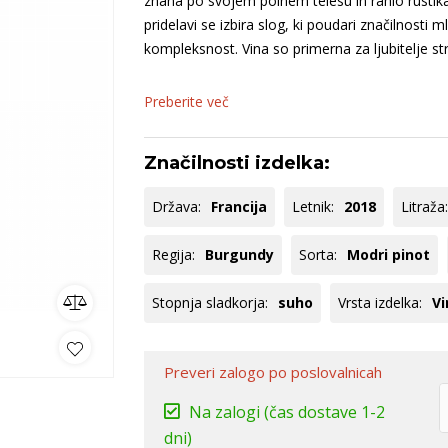
znana po svojem polnem telesu in rahlo rustikalne
rija
Bela Krajina
Pommery
B
pridelavi se izbira slog, ki poudari značilnosti
ncija
Dolenjska
B
kompleksnost. Vina so primerna za ljubitelje st
Goriška Brda
B
Preberite več
ko
omočki
Whisky
Pivo
Kozarci
jska ponudba
Natural wine
Značilnosti izdelka:
lej vse
Poglej vse
Poglej vse
P
Država:
Francija
Letnik:
2018
Litraža:
Regija:
Burgundy
Sorta:
Modri pinot
Stopnja sladkorja:
suho
Vrsta izdelka:
Vi
Preveri zalogo
po poslovalnicah
Na zalogi
(čas dostave 1-2
dni)