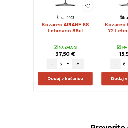
Šifra:
4403
Šifra
Kozarec ARIANE 88
Kozarec
Lehmann 88cl
72 Lehm
NA ZALOGI
NA
37,50 €
15,
-
+
-
Dodaj v košarico
Dodaj v
Preverite