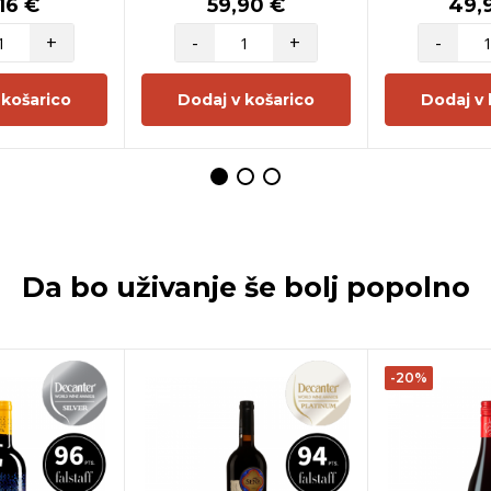
16 €
59,90 €
49,
+
-
+
-
 košarico
Dodaj v košarico
Dodaj v 
Da bo uživanje še bolj popolno
-20%