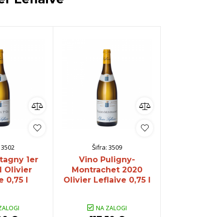
:
3502
Šifra:
3509
Šifra:
tagny 1er
Vino Puligny-
Vino Cha
 Olivier
Montrachet 2020
Montrachet 
e 0,75 l
Olivier Leflaive 0,75 l
2019 Olivie
0,7
ZALOGI
NA ZALOGI
NA Z