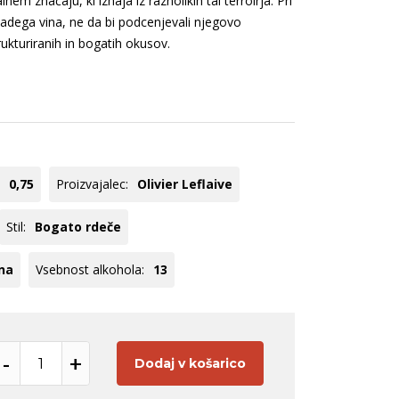
m značaju, ki izhaja iz raznolikih tal terroirja. Pri
ogato belo
Pinela
 mladega vina, ne da bi podcenjevali njegovo
ogato rose
Cuve
rukturiranih in bogatih okusov.
ogato rdeče
Modri pinot
Zelen
Tequila
Panettone
Hladilniki
Rebula
Registracija B2B
Glera
oglej vse
Poglej vse
0,75
Proizvajalec:
Olivier Leflaive
Stil:
Bogato rdeče
na
Vsebnost alkohola:
13
-
+
Dodaj v košarico