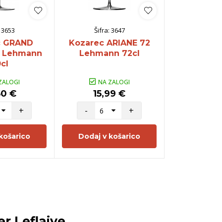
:
3653
Šifra:
3647
Šifra:
c GRAND
Kozarec ARIANE 72
Kozarec 
 Lehmann
Lehmann 72cl
78 Lehma
cl
ZALOGI
NA ZALOGI
NA Z
50 €
15,99 €
37,5
+
-
+
-
košarico
Dodaj v košarico
Dodaj v 
er Leflaive