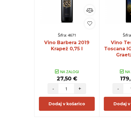
Šifra:
4671
Šifra
Vino Barbera 2019
Vino Te
Krapež 0,75 l
Toscana IG
Graetz
NA ZALOGI
NA
27,50 €
179
-
+
-
Dodaj v košarico
Dodaj v