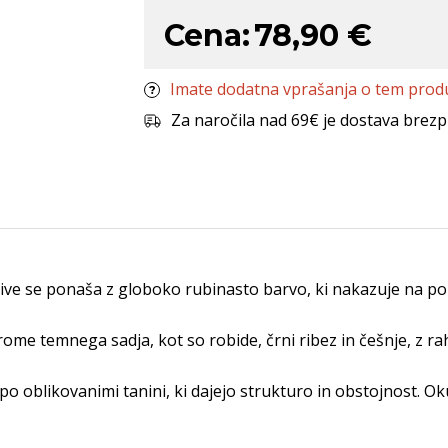
Cena:
78,90 €
Imate dodatna vprašanja o tem prod
Za naročila nad 69€ je dostava brezp
ve se ponaša z globoko rubinasto barvo, ki nakazuje na poln
ome temnega sadja, kot so robide, črni ribez in češnje, z ra
epo oblikovanimi tanini, ki dajejo strukturo in obstojnost. Ok