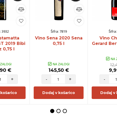
:
3932
Šifra:
7819
Šifra
stamatta
Vino Sena 2020 Sena
Vino C
T 2019 Bibi
0,75 l
Gerard Bert
 0,75 l
NA 
 ZALOGI
NA ZALOGI
12,
,90 €
145,50 €
9,9
+
-
+
-
 košarico
Dodaj v košarico
Dodaj v 