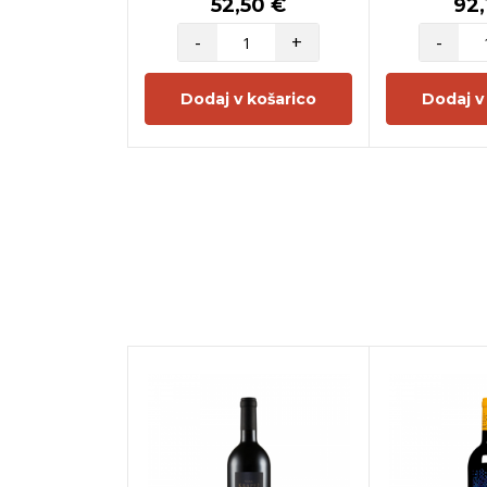
52,50 €
92,
-
+
-
Dodaj v košarico
Dodaj v