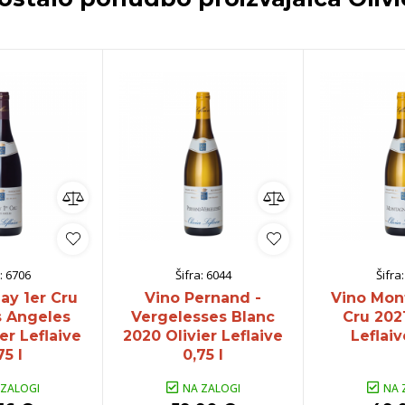
:
6706
Šifra:
6044
Šifra
ay 1er Cru
Vino Pernand -
Vino Mon
s Angeles
Vergelesses Blanc
Cru 2021
er Leflaive
2020 Olivier Leflaive
Leflaiv
75 l
0,75 l
 ZALOGI
NA ZALOGI
NA 