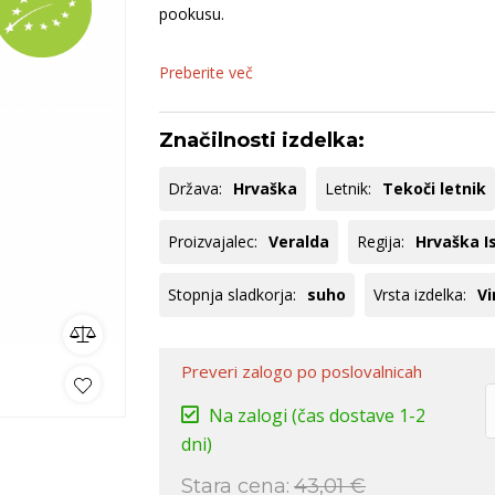
ncija
dolina
Codorniu
B
pookusu.
nija
Istra
B
Goriška Brda
S
Preberite več
ko
omočki
Whisky
Pivo
Kozarci
Značilnosti izdelka:
jska ponudba
Natural wine
Država:
Hrvaška
Letnik:
Tekoči letnik
lej vse
Poglej vse
Poglej vse
P
Proizvajalec:
Veralda
Regija:
Hrvaška I
Stopnja sladkorja:
suho
Vrsta izdelka:
Vi
Preveri zalogo
po poslovalnicah
Na zalogi
(čas dostave 1-2
dni)
Stara cena:
43,01 €