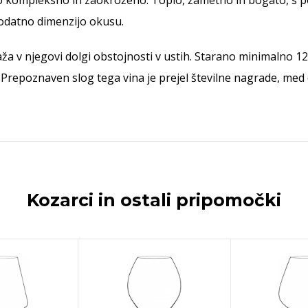
no kompleksno in zaokroženo. Toplo, žametno in bogato, s 
dodatno dimenzijo okusu.
raža v njegovi dolgi obstojnosti v ustih. Starano minimalno
Prepoznaven slog tega vina je prejel številne nagrade, med
Kozarci in ostali pripomočki