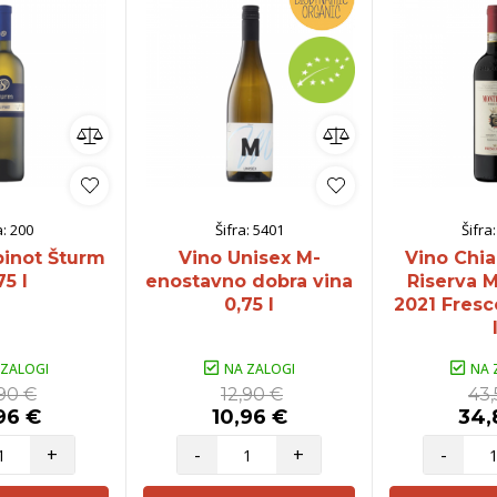
a:
200
Šifra:
5401
Šifra
pinot Šturm
Vino Unisex M-
Vino Chia
75 l
enostavno dobra vina
Riserva 
0,75 l
2021 Fresc
 ZALOGI
NA ZALOGI
NA 
,90 €
12,90 €
43,
96 €
10,96 €
34,
+
-
+
-