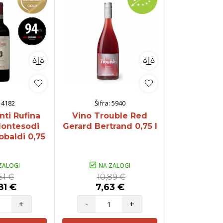
:
4182
Šifra:
5940
Šifra:
nti Rufina
Vino Trouble Red
Vino Emilio
Montesodi
Gerard Bertrand 0,75 l
Štekar 
obaldi 0,75
l
ZALOGI
NA ZALOGI
NA Z
51 €
10,89 €
15,
81 €
7,63 €
14,3
+
-
+
-