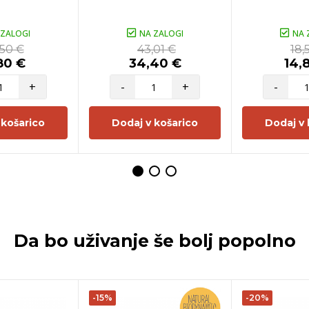
 ZALOGI
NA ZALOGI
NA 
,50 €
43,01 €
18,
80 €
34,40 €
14,
+
-
+
-
 košarico
Dodaj v košarico
Dodaj v 
Da bo uživanje še bolj popolno
-15%
-20%