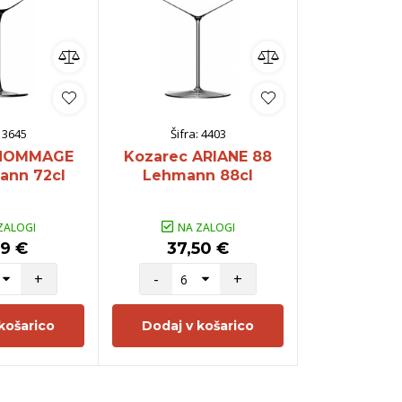
:
3645
Šifra:
4403
Šifra:
 HOMMAGE
Kozarec ARIANE 88
Kozarec A
ann 72cl
Lehmann 88cl
Lehman
ZALOGI
NA ZALOGI
NA Z
99 €
37,50 €
15,9
+
-
+
-
košarico
Dodaj v košarico
Dodaj v 