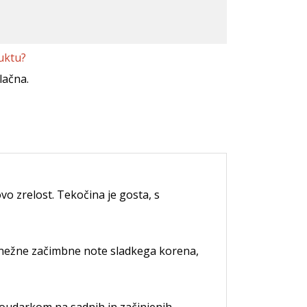
uktu?
lačna.
vo zrelost. Tekočina je gosta, s
di nežne začimbne note sladkega korena,