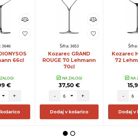
:
3646
Šifra:
3653
Šifra
 DIONYSOS
Kozarec GRAND
Kozarec
ann 66cl
ROUGE 70 Lehmann
72 Lehm
70cl
 ZALOGI
NA ZALOGI
NA 
99 €
37,50 €
15,
+
-
+
-
 košarico
Dodaj v košarico
Dodaj v 