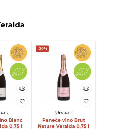
eralda
-20%
:
4932
Šifra:
4933
Šifra:
ino Blanc
Peneče vino Brut
Vino Ma
da 0,75 l
Nature Veralda 0,75 l
Castagn