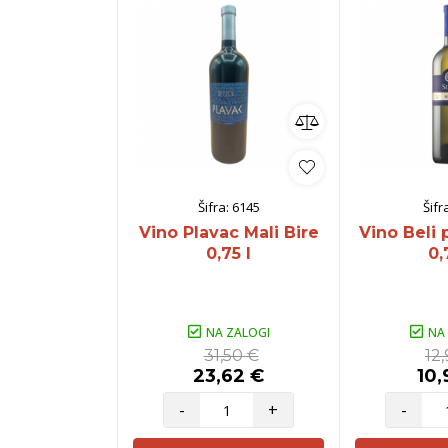
Šifra:
6145
Šifr
Vino Plavac Mali Bire
Vino Beli 
0,75 l
0,
NA ZALOGI
NA
31,50 €
12
23,62 €
10,
-
+
-