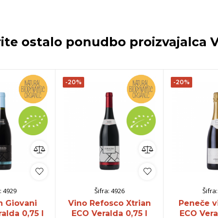
ite ostalo ponudbo proizvajalca
V
-20%
-20%
:
4929
Šifra:
4926
Šifra
n Giovani
Vino Refosco Xtrian
Peneče v
alda 0,75 l
ECO Veralda 0,75 l
ECO Veral