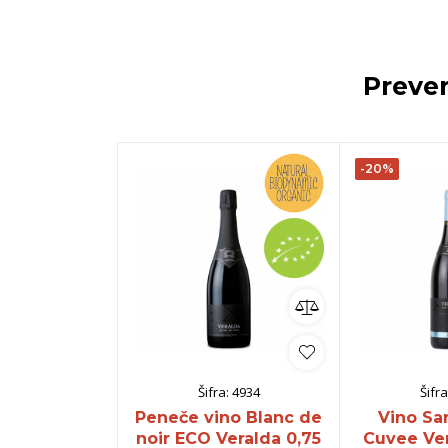
Prever
-20%
Šifra:
4934
Šifra
Peneče vino Blanc de
Vino Sa
noir ECO Veralda 0,75
Cuvee Ver