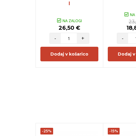
l
NA
NA ZALOGI
23
26,50 €
18,
-
+
-
Dodaj v košarico
Dodaj v
-25%
-15%