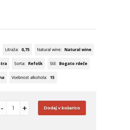
ogato rdeče
Cuve
ogato rose
Rebula
veže belo
Chardonnay
Pinot
Tequila
Panettone
Hladilniki
Meunier
Registracija B2B
Pikolit
Litraža:
0,75
Natural wine:
Natural wine
oglej vse
Poglej vse
stra
Sorta:
Refošk
Stil:
Bogato rdeče
na
Vsebnost alkohola:
15
-
+
Dodaj v košarico