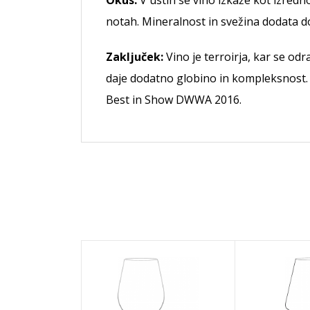
Okus:
V ustih se vino izkaže kot izred
notah. Mineralnost in svežina dodata 
Zaključek:
Vino je terroirja, kar se od
daje dodatno globino in kompleksnost. 
Best in Show DWWA 2016.