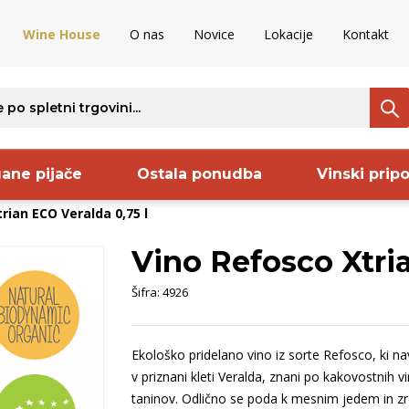
Wine House
O nas
Novice
Lokacije
Kontakt
ane pijače
Ostala ponudba
Vinski prip
rian ECO Veralda 0,75 l
Vino Refosco Xtria
ava
Regija
Proizvajalec
S
Šifra:
4926
ija
Bela Krajina
Frelih
B
venija
Dolenjska
Sanctum
O
Ekološko pridelano vino iz sorte Refosco, ki na
aška
Kras
Keltis
B
v priznani kleti Veralda, znani po kakovostnih vi
rija
Vipavska
Pommery
S
taninov. Odlično se poda k mesnim jedem in zre