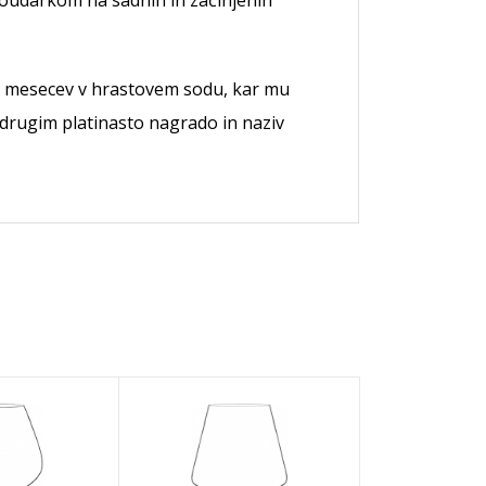
poudarkom na sadnih in začinjenih
 12 mesecev v hrastovem sodu, kar mu
 drugim platinasto nagrado in naziv