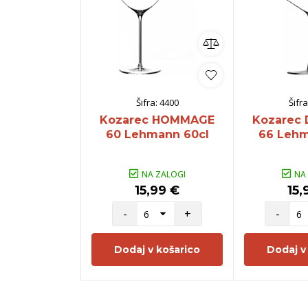
Šifra:
4400
Šifra
Kozarec HOMMAGE
Kozarec
60 Lehmann 60cl
66 Lehm
NA ZALOGI
NA
15,99 €
15,
-
+
-
Dodaj v košarico
Dodaj v