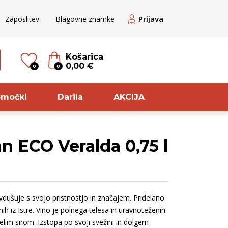
Prijava
Zaposlitev
Blagovne znamke
Košarica
0,00 €
0
0
omočki
Darila
AKCIJA
n ECO Veralda 0,75 l
til
Sorta
ogato Belo /
Glera
ranžno
Pinela
vdušuje s svojo pristnostjo in značajem. Pridelano
ogato belo
Modri pinot
nih iz Istre. Vino je polnega telesa in uravnoteženih
veže rdeče
Zelen
lim sirom. Izstopa po svoji svežini in dolgem