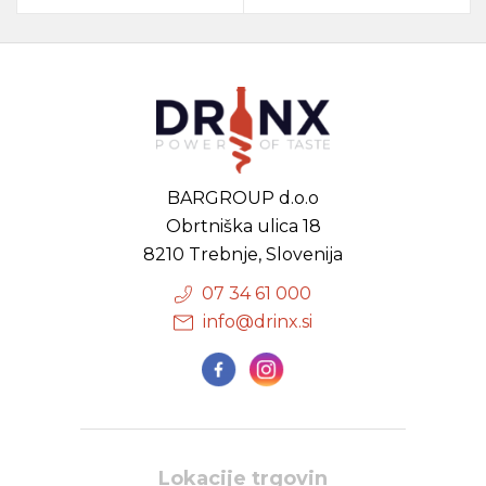
BARGROUP d.o.o
Obrtniška ulica 18
8210 Trebnje, Slovenija
07 34 61 000
info@drinx.si
Lokacije trgovin