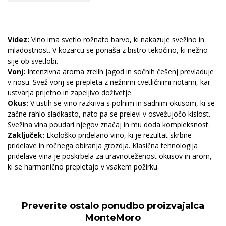
Videz:
Vino ima svetlo rožnato barvo, ki nakazuje svežino in
mladostnost. V kozarcu se ponaša z bistro tekočino, ki nežno
sije ob svetlobi.
Vonj:
Intenzivna aroma zrelih jagod in sočnih češenj prevladuje
v nosu. Svež vonj se prepleta z nežnimi cvetličnimi notami, kar
ustvarja prijetno in zapeljivo doživetje.
Okus:
V ustih se vino razkriva s polnim in sadnim okusom, ki se
začne rahlo sladkasto, nato pa se prelevi v osvežujočo kislost.
Svežina vina poudari njegov značaj in mu doda kompleksnost.
Zaključek:
Ekološko pridelano vino, ki je rezultat skrbne
pridelave in ročnega obiranja grozdja. Klasična tehnologija
pridelave vina je poskrbela za uravnoteženost okusov in arom,
ki se harmonično prepletajo v vsakem požirku.
Preverite ostalo ponudbo proizvajalca
MonteMoro