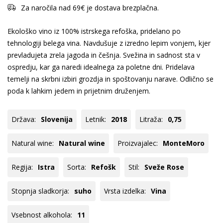
Za naročila nad 69€ je dostava brezplačna.
Ekološko vino iz 100% istrskega refoška, pridelano po
tehnologiji belega vina. Navdušuje z izredno lepim vonjem, kjer
prevladujeta zrela jagoda in češnja. Svežina in sadnost sta v
ospredju, kar ga naredi idealnega za poletne dni. Pridelava
temelji na skrbni izbiri grozdja in spoštovanju narave. Odlično se
poda k lahkim jedem in prijetnim druženjem.
Država:
Slovenija
Letnik:
2018
Litraža:
0,75
Natural wine:
Natural wine
Proizvajalec:
MonteMoro
Regija:
Istra
Sorta:
Refošk
Stil:
Sveže Rose
Stopnja sladkorja:
suho
Vrsta izdelka:
Vina
Vsebnost alkohola:
11