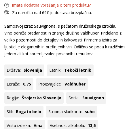
Imate dodatna vprašanja o tem produktu?
Za naročila nad 69€ je dostava brezplačna.
Samosvoj izraz Sauvignona, s pečatom družinskega izročila.
Vino odraža predanost in znanje družine Valdhuber. Pridelano z
veliko pozornosti do detajlov in kakovosti. Primerna izbira za
ljubitelje elegantnih in prefinjenih vin. Odlično se poda k različnim
jedem ali kot spremljevalec posebnih trenutkov.
Država:
Slovenija
Letnik:
Tekoči letnik
Litraža:
0,75
Proizvajalec:
Valdhuber
Regija:
Štajerska Slovenija
Sorta:
Sauvignon
Stil:
Bogato belo
Stopnja sladkorja:
suho
Vrsta izdelka:
Vina
Vsebnost alkohola:
13,5