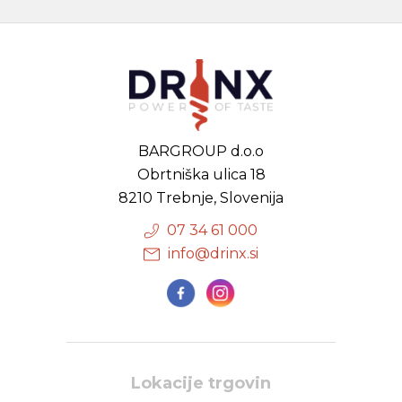
BARGROUP d.o.o
Obrtniška ulica 18
8210 Trebnje, Slovenija
07 34 61 000
info@drinx.si
Lokacije trgovin