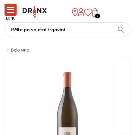
0
MENU
Belo vino