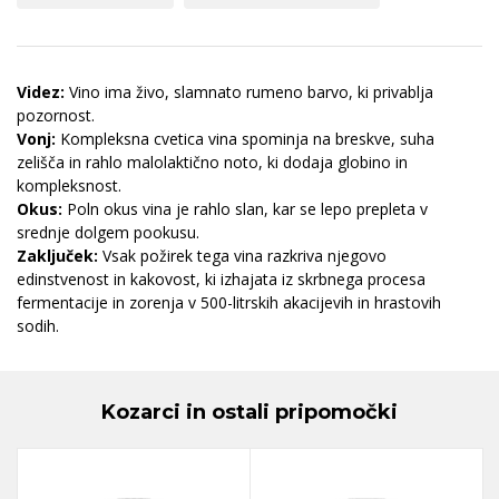
Videz:
Vino ima živo, slamnato rumeno barvo, ki privablja
pozornost.
Vonj:
Kompleksna cvetica vina spominja na breskve, suha
zelišča in rahlo malolaktično noto, ki dodaja globino in
kompleksnost.
Okus:
Poln okus vina je rahlo slan, kar se lepo prepleta v
srednje dolgem pookusu.
Zaključek:
Vsak požirek tega vina razkriva njegovo
edinstvenost in kakovost, ki izhajata iz skrbnega procesa
fermentacije in zorenja v 500-litrskih akacijevih in hrastovih
sodih.
Kozarci in ostali pripomočki