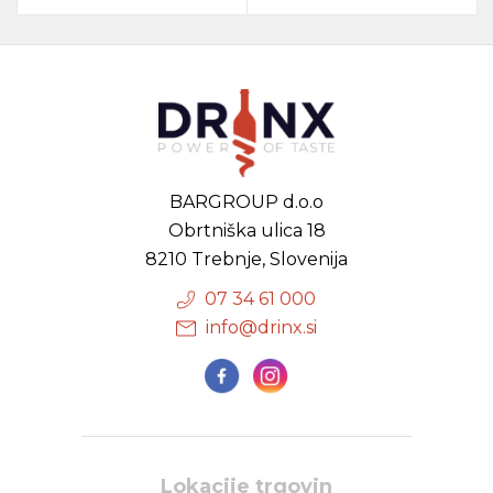
BARGROUP d.o.o
Obrtniška ulica 18
8210 Trebnje, Slovenija
07 34 61 000
info@drinx.si
Lokacije trgovin