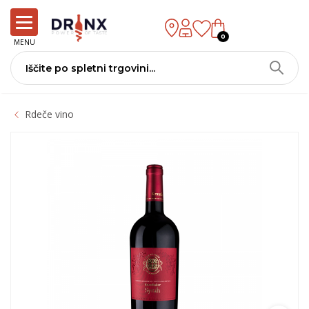
0
MENU
Rdeče vino