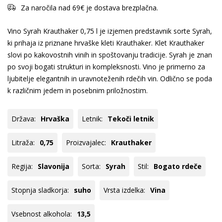
Za naročila nad 69€ je dostava brezplačna.
Vino Syrah Krauthaker 0,75 l je izjemen predstavnik sorte Syrah,
ki prihaja iz priznane hrvaške kleti Krauthaker. Klet Krauthaker
slovi po kakovostnih vinih in spoštovanju tradicije. Syrah je znan
po svoji bogati strukturi in kompleksnosti. Vino je primerno za
ljubitelje elegantnih in uravnoteženih rdečih vin. Odlično se poda
k različnim jedem in posebnim priložnostim.
Država:
Hrvaška
Letnik:
Tekoči letnik
Litraža:
0,75
Proizvajalec:
Krauthaker
Regija:
Slavonija
Sorta:
Syrah
Stil:
Bogato rdeče
Stopnja sladkorja:
suho
Vrsta izdelka:
Vina
Vsebnost alkohola:
13,5