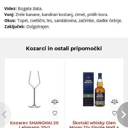
Videz:
Bogata zlata.
Vonj:
Zrele banane, kandiran kostanj, cimet, pridih bora.
Okus:
Topel, cvetlični, les, sandalovina, začimbe, sladke češnje.
Zaključek:
Dolgotrajen.
Kozarci in ostali pripomočki
Kozarec SHANGHAI 20
Škotski whisky Glen
Lehmann 20cl
Moray 12y Single Malt +