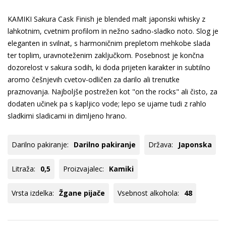
KAMIKI Sakura Cask Finish je blended malt japonski whisky z
lahkotnim, cvetnim profilom in nežno sadno-sladko noto. Slog je
eleganten in svilnat, s harmoničnim prepletom mehkobe slada
ter toplim, uravnoteženim zaključkom. Posebnost je končna
dozorelost v sakura sodih, ki doda prijeten karakter in subtilno
aromo češnjevih cvetov-odličen za darilo ali trenutke
praznovanja. Najboljše postrežen kot "on the rocks" ali čisto, za
dodaten učinek pa s kapljico vode; lepo se ujame tudi z rahlo
sladkimi sladicami in dimljeno hrano.
Darilno pakiranje:
Darilno pakiranje
Država:
Japonska
Litraža:
0,5
Proizvajalec:
Kamiki
Vrsta izdelka:
Žgane pijače
Vsebnost alkohola:
48