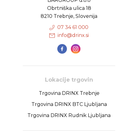
BARGROUP d.o.o
Obrtniška ulica 18
8210 Trebnje, Slovenija
07 34 61 000
info@drinx.si
Lokacije trgovin
Trgovina DRINX Trebnje
Trgovina DRINX BTC Ljubljana
Trgovina DRINX Rudnik Ljubljana