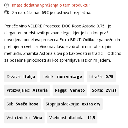
Imate dodatna vprašanja o tem produktu?
Za naročila nad 69€ je dostava brezplačna.
Peneče vino VELERE Prosecco DOC Rose Astoria 0,75 l je
eleganten predstavnik priznane lege, kjer je bila kot prvič
dovoljena pridelava prosecca Extra BRUT. Odlikuje ga nežna in
prefinjena cvetlica. Vino navdušuje z drobnimi in obstojnimi
mehurčki. Znamka Astoria slovi po kakovosti in tradiciji. Odlično
za posebne priložnosti ali kot spremljava različnim jedem.
Država:
Italija
Letnik:
non vintage
Litraža:
0,75
Proizvajalec:
Astoria
Regija:
Veneto
Sorta:
Zvrst
Stil:
Sveže Rose
Stopnja sladkorja:
extra dry
Vrsta izdelka:
Vina
Vsebnost alkohola:
11,5