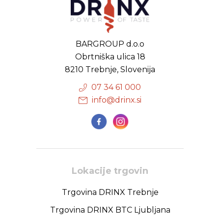
BARGROUP d.o.o
Obrtniška ulica 18
8210 Trebnje, Slovenija
07 34 61 000
info@drinx.si
Lokacije trgovin
Trgovina DRINX Trebnje
Trgovina DRINX BTC Ljubljana