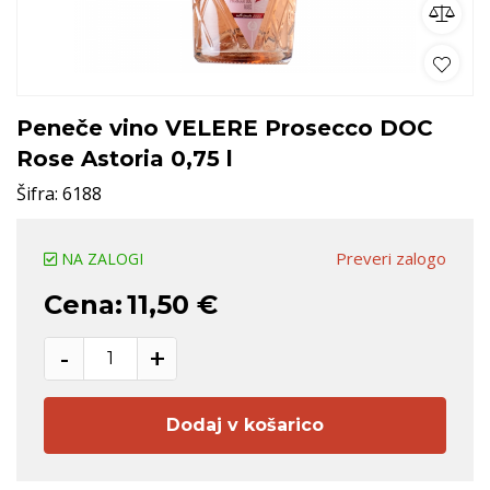
Peneče vino VELERE Prosecco DOC
Rose Astoria 0,75 l
Šifra:
6188
Preveri zalogo
NA ZALOGI
Cena:
11,50 €
-
+
Dodaj v košarico