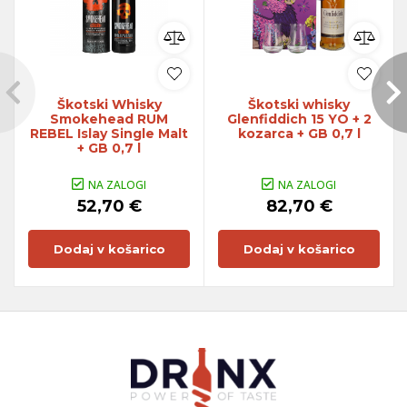
Škotski Whisky
Škotski whisky
Smokehead RUM
Glenfiddich 15 YO + 2
REBEL Islay Single Malt
kozarca + GB 0,7 l
+ GB 0,7 l
NA ZALOGI
NA ZALOGI
52,70 €
82,70 €
Dodaj v košarico
Dodaj v košarico