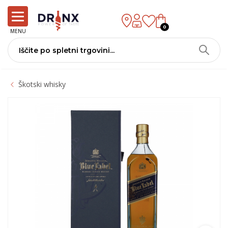
0
MENU
Škotski whisky