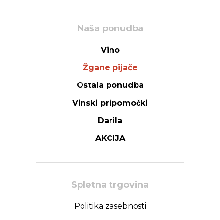
Naša ponudba
Vino
Žgane pijače
Ostala ponudba
Vinski pripomočki
Darila
AKCIJA
Spletna trgovina
Politika zasebnosti