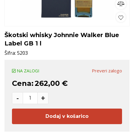
Škotski whisky Johnnie Walker Blue
Label GB 1 l
Šifra:
5203
Preveri zalogo
NA ZALOGI
Cena:
262,00 €
-
+
Dodaj v košarico