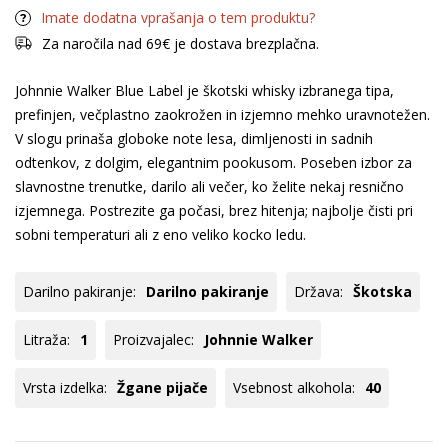
Imate dodatna vprašanja o tem produktu?
Za naročila nad 69€ je dostava brezplačna.
Johnnie Walker Blue Label je škotski whisky izbranega tipa,
prefinjen, večplastno zaokrožen in izjemno mehko uravnotežen.
V slogu prinaša globoke note lesa, dimljenosti in sadnih
odtenkov, z dolgim, elegantnim pookusom. Poseben izbor za
slavnostne trenutke, darilo ali večer, ko želite nekaj resnično
izjemnega. Postrezite ga počasi, brez hitenja; najbolje čisti pri
sobni temperaturi ali z eno veliko kocko ledu.
Darilno pakiranje:
Darilno pakiranje
Država:
Škotska
Litraža:
1
Proizvajalec:
Johnnie Walker
Vrsta izdelka:
Žgane pijače
Vsebnost alkohola:
40