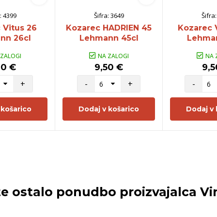
:
4399
Šifra:
3649
Šifra
 Vitus 26
Kozarec HADRIEN 45
Kozarec 
nn 26cl
Lehmann 45cl
Lehman
 ZALOGI
NA ZALOGI
NA 
90 €
9,50 €
9,5
+
-
+
-
 košarico
Dodaj v košarico
Dodaj v 
te ostalo ponudbo proizvajalca
Vi