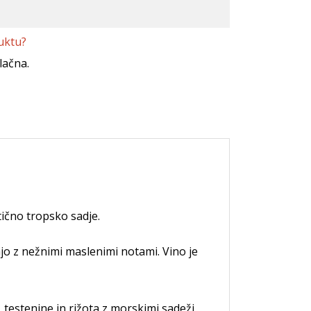
uktu?
lačna.
tično tropsko sadje.
jo z nežnimi maslenimi notami. Vino je
testenine in rižota z morskimi sadeži,