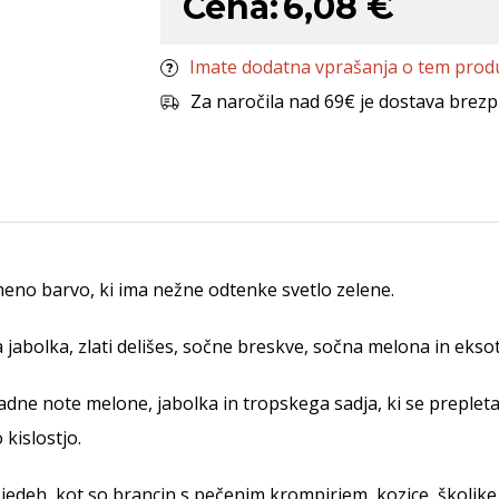
Cena:
6,08 €
Imate dodatna vprašanja o tem prod
Za naročila nad 69€ je dostava brezp
meno barvo, ki ima nežne odtenke svetlo zelene.
jabolka, zlati delišes, sočne breskve, sočna melona in ekso
dne note melone, jabolka in tropskega sadja, ki se prepleta
kislostjo.
deh, kot so brancin s pečenim krompirjem, kozice, školjke, 