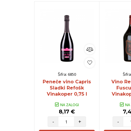
Šifra:
6850
Šifra
Peneče vino Capris
Vino Re
Sladki Refošk
Fuscu
Vinakoper 0,75 l
Vinakop
NA ZALOGI
NA
8,17 €
7,
-
+
-