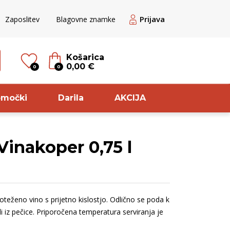
Prijava
Zaposlitev
Blagovne znamke
Košarica
0,00 €
0
0
omočki
Darila
AKCIJA
inakoper 0,75 l
til
Sorta
ogato rdeče
Modri pinot
ogato rose
Zelen
teženo vino s prijetno kislostjo. Odlično se poda k
ogato belo
Pinela
li iz pečice. Priporočena temperatura serviranja je
veže belo
Cuve