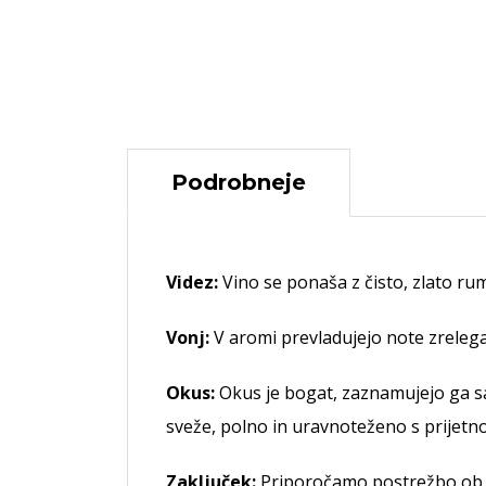
Podrobneje
Videz:
Vino se ponaša z čisto, zlato ru
Vonj:
V aromi prevladujejo note zrelega 
Okus:
Okus je bogat, zaznamujejo ga sa
sveže, polno in uravnoteženo s prijetno 
Zaključek:
Priporočamo postrežbo ob je