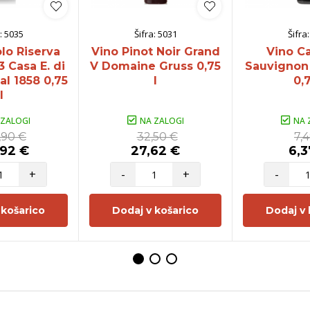
:
5035
Šifra:
5031
Šifra
lo Riserva
Vino Pinot Noir Grand
Vino C
 Casa E. di
V Domaine Gruss 0,75
Sauvignon
al 1858 0,75
l
0,7
l
 ZALOGI
NA ZALOGI
NA 
,90 €
32,50 €
7,
,92 €
27,62 €
6,3
+
-
+
-
 košarico
Dodaj v košarico
Dodaj v 