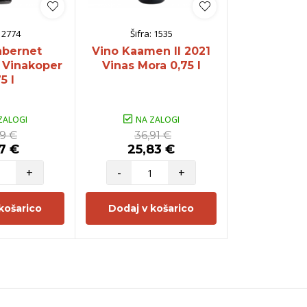
:
2774
Šifra:
1535
Šifra:
abernet
Vino Kaamen II 2021
Vino Cha
 Vinakoper
Vinas Mora 0,75 l
Prestige
5 l
Metlika
ZALOGI
NA ZALOGI
NA Z
49 €
36,91 €
19,
7 €
25,83 €
15,9
+
-
+
-
košarico
Dodaj v košarico
Dodaj v 