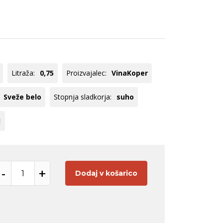
ogato Belo /
Chardonnay
ranžno
Pinot
veže rdeče
Meunier
Rebula
Tequila
Panettone
Hladilniki
Glera
Registracija B2B
Pikolit
Litraža:
0,75
Proizvajalec:
VinaKoper
oglej vse
Poglej vse
Sveže belo
Stopnja sladkorja:
suho
1
-
+
Dodaj v košarico