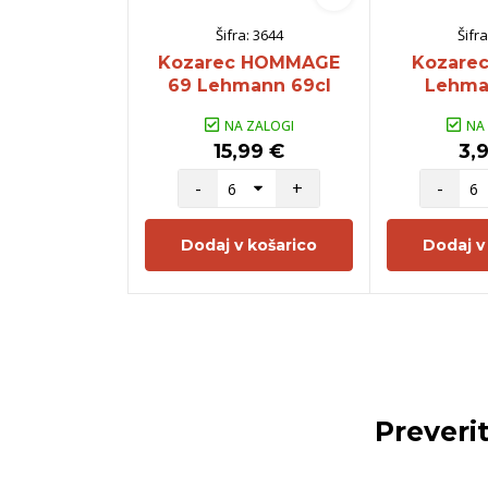
Šifra:
3644
Šifra
Kozarec HOMMAGE
Kozarec
69 Lehmann 69cl
Lehma
NA ZALOGI
NA
15,99 €
3,
-
+
-
Dodaj v košarico
Dodaj v
Preveri