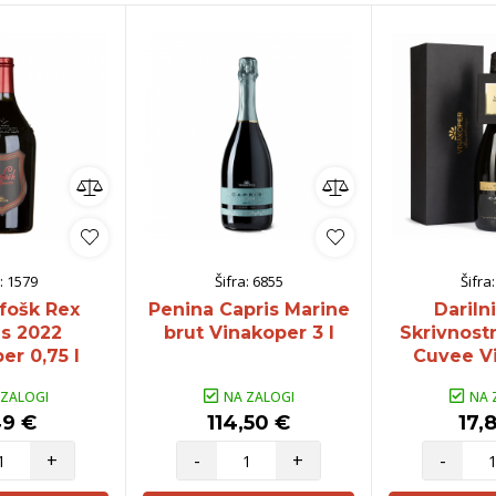
:
1579
Šifra:
6855
Šifra
fošk Rex
Penina Capris Marine
Dariln
s 2022
brut Vinakoper 3 l
Skrivnost
er 0,75 l
Cuvee V
 ZALOGI
NA ZALOGI
NA 
49 €
114,50 €
17,
+
-
+
-