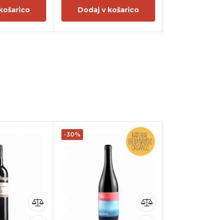
košarico
Dodaj v košarico
Dodaj v 
-30%
-20%