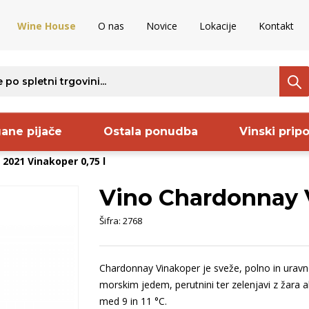
Wine House
O nas
Novice
Lokacije
Kontakt
ane pijače
Ostala ponudba
Vinski prip
2021 Vinakoper 0,75 l
Vino Chardonnay V
ava
Regija
Proizvajalec
S
Šifra:
2768
aška
Vipavska
Keltis
B
venija
dolina
Codorniu
B
Chardonnay Vinakoper je sveže, polno in uravno
ija
Istra
Frelih
B
morskim jedem, perutnini ter zelenjavi z žara a
ncija
Dolenjska
Sanctum
S
med 9 in 11 °C.