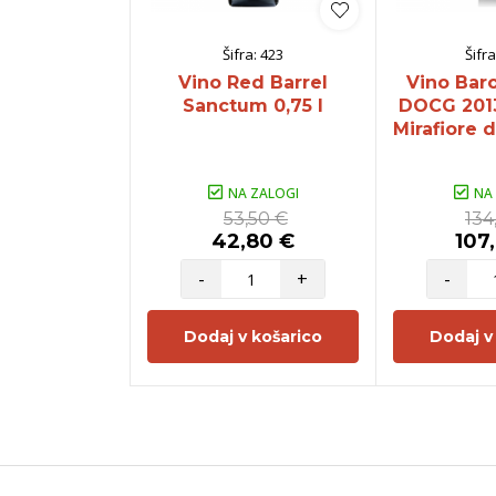
Šifra:
423
Šifra
Vino Red Barrel
Vino Baro
Sanctum 0,75 l
DOCG 2013
Mirafiore d
NA ZALOGI
NA
53,50 €
134
42,80 €
107
-
+
-
Dodaj v košarico
Dodaj v