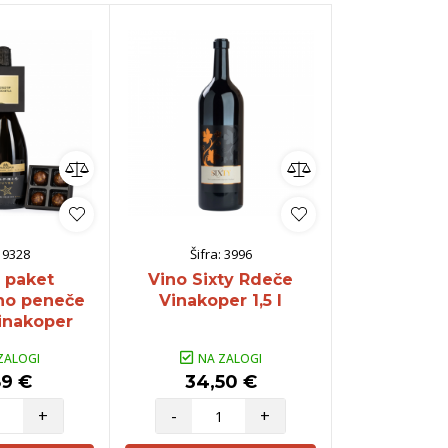
:
9328
Šifra:
3996
Šifra:
i paket
Vino Sixty Rdeče
Penina Cap
no peneče
Vinakoper 1,5 l
Vinakop
inakoper
ZALOGI
NA ZALOGI
NA Z
89 €
34,50 €
209,
+
-
+
-