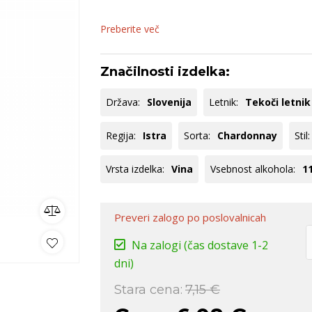
nija
Kras
Pommery
B
rija
Bela Krajina
O
Preberite več
Goriška Brda
S
Značilnosti izdelka:
ko
omočki
Whisky
Pivo
Kozarci
jska ponudba
Natural wine
Država:
Slovenija
Letnik:
Tekoči letnik
lej vse
Poglej vse
Poglej vse
P
Regija:
Istra
Sorta:
Chardonnay
Stil:
Vrsta izdelka:
Vina
Vsebnost alkohola:
1
Preveri zalogo
po poslovalnicah
Na zalogi
(čas dostave 1-2
dni)
Stara cena:
7,15 €