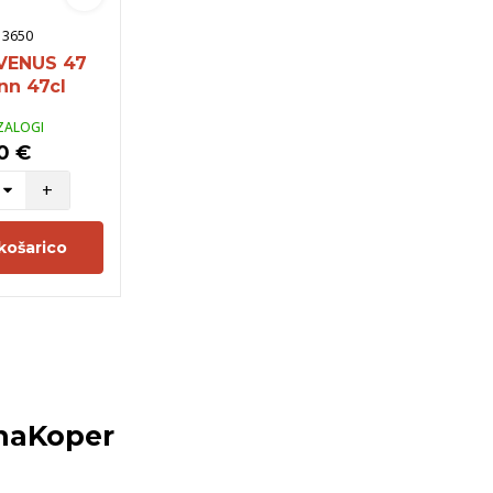
:
3650
VENUS 47
n 47cl
ZALOGI
0 €
+
košarico
naKoper