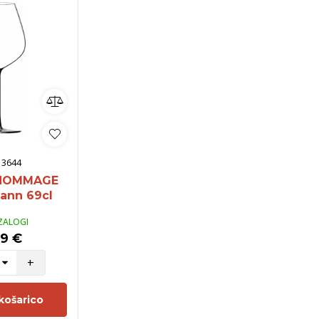
:
3644
 HOMMAGE
ann 69cl
ZALOGI
99 €
+
košarico