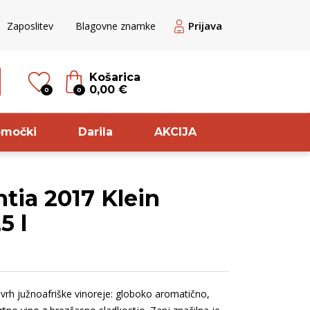
Prijava
Zaposlitev
Blagovne znamke
Košarica
0,00 €
0
0
omočki
Darila
AKCIJA
tia 2017 Klein
til
Sorta
5 l
veže rdeče
Chardonnay
ogato belo
Pinela
ogato rdeče
Zelen
vrh južnoafriške vinoreje: globoko aromatično,
ogato rose
Pikolit