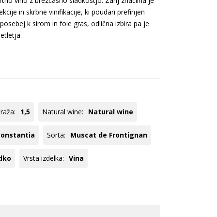
rtno vino z brezčasno sladkostjo. Zanj značilna je
ogato Belo /
Modri pinot
cije in skrbne vinifikacije, ki poudari prefinjen
ranžno
Cuve
osebej k sirom in foie gras, odlična izbira pa je
veže belo
Pinot
etletja.
Meunier
Tequila
Panettone
Hladilniki
Glera
Registracija B2B
Rebula
oglej vse
Poglej vse
traža:
1,5
Natural wine:
Natural wine
onstantia
Sorta:
Muscat de Frontignan
dko
Vrsta izdelka:
Vina