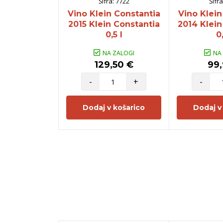
Šifra:
7722
Šifra
Vino Klein Constantia
Vino Klein
2015 Klein Constantia
2014 Klein
0,5 l
0,
NA ZALOGI
NA
129,50 €
99,
-
+
-
Dodaj v košarico
Dodaj v