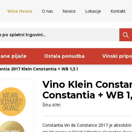
Wine House
O nas
Novice
Lokacije
Kontakt
ane pijače
Ostala ponudba
Vinski prip
ntia 2017 Klein Constantia + WB 1,5 l
Vino Klein Constan
ava
Regija
Proizvajalec
S
Constantia + WB 1,
nija
Kras
Frelih
S
Šifra:
8781
ncija
Bela Krajina
Codorniu
B
ija
Vipavska
Keltis
B
Constantia Vin de Constance 2017 je absolutni 
aška
dolina
Pommery
B