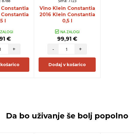
:
8788
Šifra:
7723
 Constantia
Vino Klein Constantia
 Constantia
2016 Klein Constantia
5 l
0,5 l
 ZALOGI
NA ZALOGI
91 €
99,91 €
+
-
+
 košarico
Dodaj v košarico
Da bo uživanje še bolj popolno