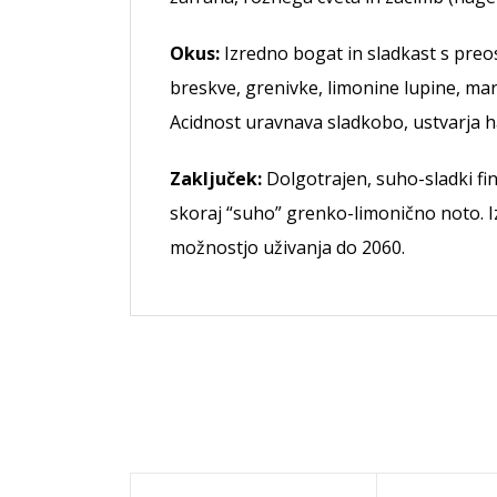
Okus:
Izredno bogat in sladkast s preost
breskve, grenivke, limonine lupine, mar
Acidnost uravnava sladkobo, ustvarja 
Zaključek:
Dolgotrajen, suho-sladki fin
skoraj “suho” grenko-limonično noto. I
možnostjo uživanja do 2060.