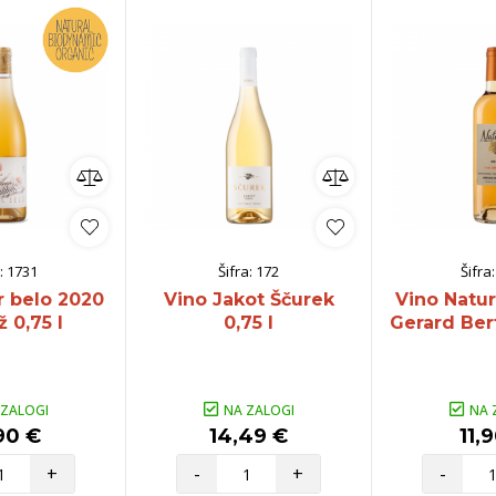
:
1731
Šifra:
172
Šifra
r belo 2020
Vino Jakot Ščurek
Vino Natu
 0,75 l
0,75 l
Gerard Bert
 ZALOGI
NA ZALOGI
NA 
90 €
14,49 €
11,
+
-
+
-