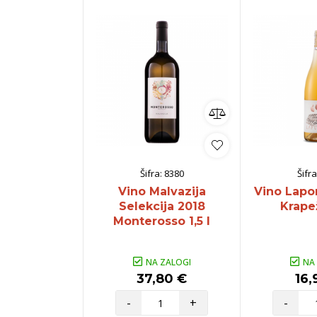
Šifra:
8380
Šifra
Vino Malvazija
Vino Lapo
Selekcija 2018
Krapež
Monterosso 1,5 l
NA ZALOGI
NA
37,80 €
16,
-
+
-