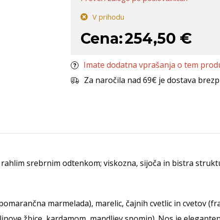
V prihodu
Cena:
254,50 €
Imate dodatna vprašanja o tem prod
Za naročila nad 69€ je dostava brezp
ahlim srebrnim odtenkom; viskozna, sijoča in bistra struktur
omarančna marmelada), marelic, čajnih cvetlic in cvetov (f
ljnove žbice, kardamom, mandljev spomin). Nos je eleganten 