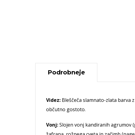
Podrobneje
Videz:
Bleščeča slamnato-zlata barva z r
občutno gostoto.
Vonj:
Slojen vonj kandiranih agrumov (p
žafrana, rožnega cveta in začimb (nage