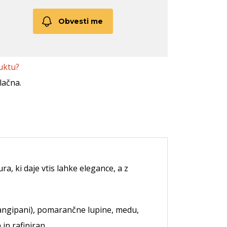
Obvesti me
uktu?
lačna.
a, ki daje vtis lahke elegance, a z
rangipani), pomarančne lupine, medu,
in rafiniran.