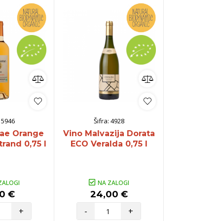
:
5946
Šifra:
4928
Šifra:
rae Orange
Vino Malvazija Dorata
Vino Klarni
rand 0,75 l
ECO Veralda 0,75 l
Sveti Mart
ZALOGI
NA ZALOGI
NA Z
90 €
24,00 €
36,9
+
-
+
-