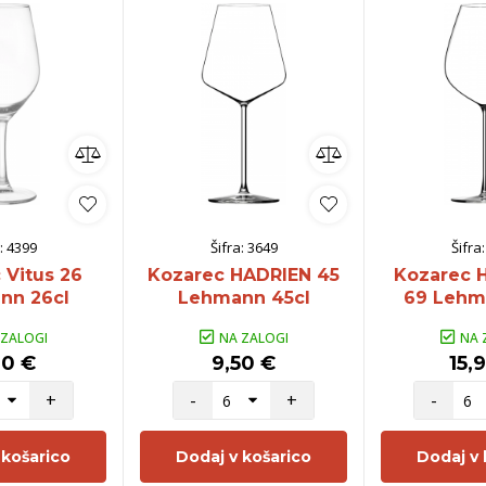
:
4399
Šifra:
3649
Šifra
 Vitus 26
Kozarec HADRIEN 45
Kozarec
nn 26cl
Lehmann 45cl
69 Lehm
 ZALOGI
NA ZALOGI
NA 
90 €
9,50 €
15,
+
-
+
-
 košarico
Dodaj v košarico
Dodaj v 