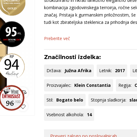
strukturirano in hkrati lahkotno elegantno dese
rija
Istra
Sanctum
B
kombinacija zgodovinskega terroirja, ročne selek
venija
Dolenjska
O
značaj. Pristaja k gurmanskim priložnostim, še p
Goriška Brda
S
tudi kot zbirateljska steklenica za prihodnja des
ko
omočki
Whisky
Pivo
Kozarci
Preberite več
jska ponudba
Natural wine
lej vse
Poglej vse
Poglej vse
P
Značilnosti izdelka:
Država:
Južna Afrika
Letnik:
2017
Li
Proizvajalec:
Klein Constantia
Regija:
C
Stil:
Bogato belo
Stopnja sladkorja:
sla
Vsebnost alkohola:
14
Preveri zalogo
po poslovalnicah