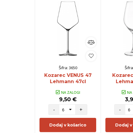
Šifra:
3650
Šifra
Kozarec VENUS 47
Kozarec
Lehmann 47cl
Lehma
NA ZALOGI
NA
9,50 €
3,
-
+
-
Dodaj v košarico
Dodaj v