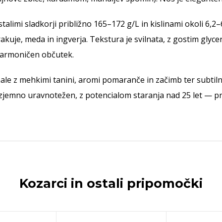
alimi sladkorji približno 165–172 g/L in kislinami okoli 6,2–
akuje, meda in ingverja. Tekstura je svilnata, z gostim glyc
harmoničen občutek.
ale z mehkimi tanini, aromi pomaranče in začimb ter subtiln
zjemno uravnotežen, z potencialom staranja nad 25 let — pr
Kozarci in ostali pripomočki