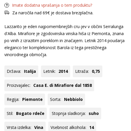
Imate dodatna vprašanja o tem produktu?
Za naročila nad 69€ je dostava brezplačna.
Lazzarito je eden najpomembnejših cru-jev v občini Serralunga
d'Alba. Mirafiore je zgodovinska vinska hiša iz Piemonta, znana
po vinih z izrazitim poreklom in značajem. Letnik 2014 poudarja
eleganco ter kompleksnost Barola iz tega prestižnega
vinorodnega območja.
Država:
Italija
Letnik:
2014
Litraža:
0,75
Proizvajalec:
Casa E. di Mirafiore dal 1858
Regija:
Piemonte
Sorta:
Nebbiolo
Stil:
Bogato rdeče
Stopnja sladkorja:
suho
Vrsta izdelka:
Vina
Vsebnost alkohola:
14