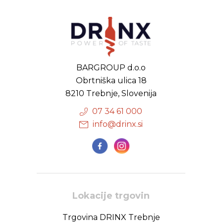
BARGROUP d.o.o
Obrtniška ulica 18
8210 Trebnje, Slovenija
07 34 61 000
info@drinx.si
Lokacije trgovin
Trgovina DRINX Trebnje