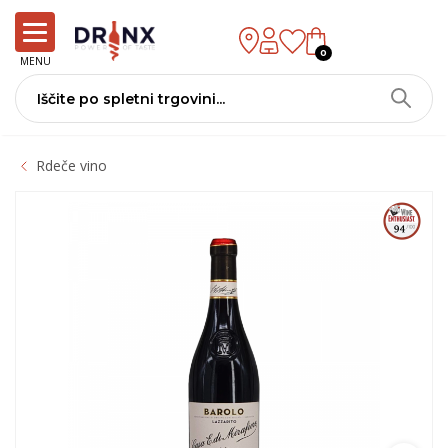
0
MENU
Rdeče vino