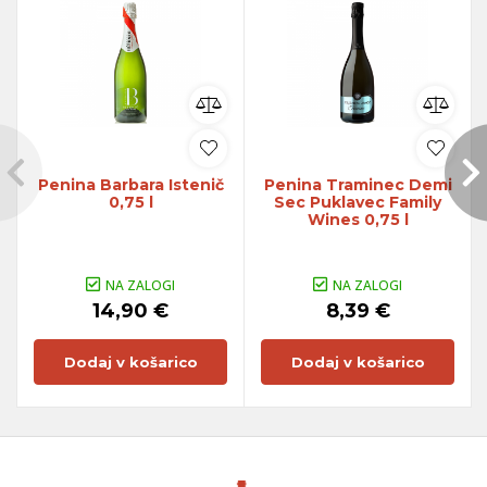
Penina Barbara Istenič
Penina Traminec Demi
0,75 l
Sec Puklavec Family
Wines 0,75 l
NA ZALOGI
NA ZALOGI
14,90 €
8,39 €
Dodaj v košarico
Dodaj v košarico