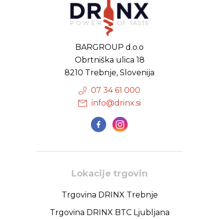
BARGROUP d.o.o
Obrtniška ulica 18
8210 Trebnje, Slovenija
07 34 61 000
info@drinx.si
Lokacije trgovin
Trgovina DRINX Trebnje
Trgovina DRINX BTC Ljubljana