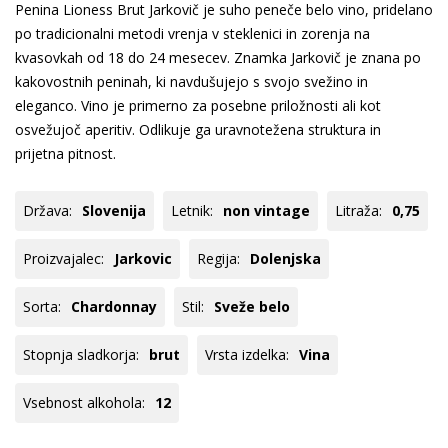
Penina Lioness Brut Jarkovič je suho peneče belo vino, pridelano
po tradicionalni metodi vrenja v steklenici in zorenja na
kvasovkah od 18 do 24 mesecev. Znamka Jarkovič je znana po
kakovostnih peninah, ki navdušujejo s svojo svežino in
eleganco. Vino je primerno za posebne priložnosti ali kot
osvežujoč aperitiv. Odlikuje ga uravnotežena struktura in
prijetna pitnost.
Država:
Slovenija
Letnik:
non vintage
Litraža:
0,75
Proizvajalec:
Jarkovic
Regija:
Dolenjska
Sorta:
Chardonnay
Stil:
Sveže belo
Stopnja sladkorja:
brut
Vrsta izdelka:
Vina
Vsebnost alkohola:
12