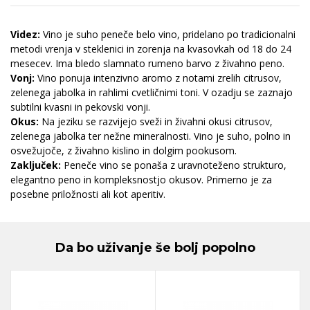
Videz:
Vino je suho peneče belo vino, pridelano po tradicionalni
metodi vrenja v steklenici in zorenja na kvasovkah od 18 do 24
mesecev. Ima bledo slamnato rumeno barvo z živahno peno.
Vonj:
Vino ponuja intenzivno aromo z notami zrelih citrusov,
zelenega jabolka in rahlimi cvetličnimi toni. V ozadju se zaznajo
subtilni kvasni in pekovski vonji.
Okus:
Na jeziku se razvijejo sveži in živahni okusi citrusov,
zelenega jabolka ter nežne mineralnosti. Vino je suho, polno in
osvežujoče, z živahno kislino in dolgim pookusom.
Zaključek:
Peneče vino se ponaša z uravnoteženo strukturo,
elegantno peno in kompleksnostjo okusov. Primerno je za
posebne priložnosti ali kot aperitiv.
Da bo uživanje še bolj popolno