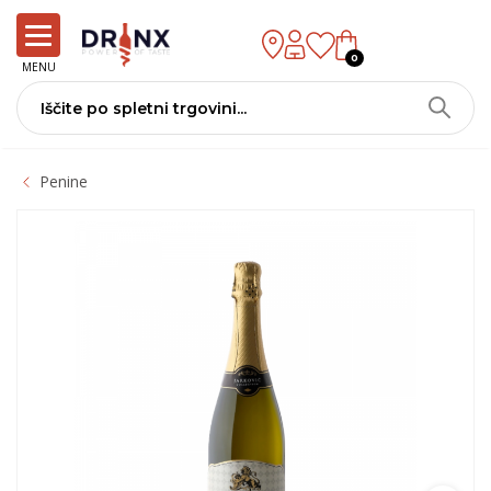
0
MENU
Penine