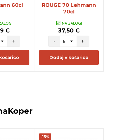
ann 60cl
ROUGE 70 Lehmann
Lehman
70cl
ZALOGI
NA ZALOGI
NA Z
99 €
37,50 €
37,5
+
-
+
-
košarico
Dodaj v košarico
Dodaj v 
naKoper
-15%