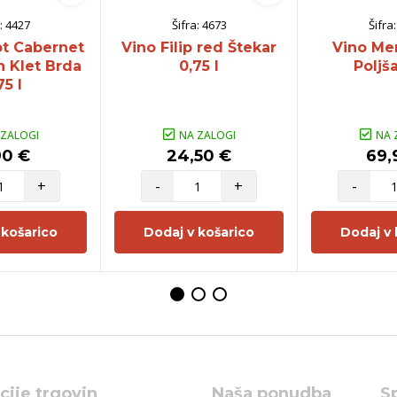
:
4427
Šifra:
4673
Šifra
ot Cabernet
Vino Filip red Štekar
Vino Mer
 Klet Brda
0,75 l
Poljša
75 l
 ZALOGI
NA ZALOGI
NA 
90 €
24,50 €
69,
+
-
+
-
 košarico
Dodaj v košarico
Dodaj v 
cije trgovin
Naša ponudba
S