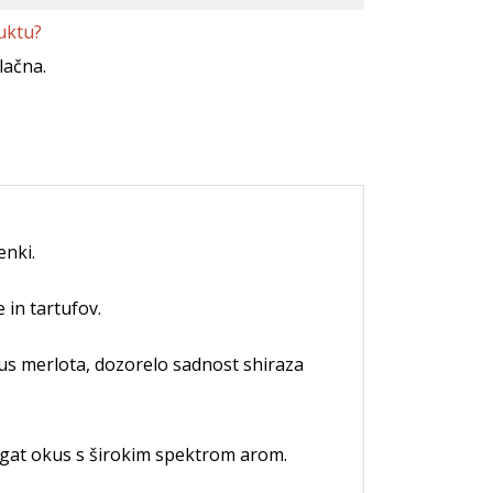
uktu?
lačna.
enki.
 in tartufov.
s merlota, dozorelo sadnost shiraza
bogat okus s širokim spektrom arom.