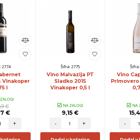
:
2774
Šifra:
2775
Šifra
abernet
Vino Malvazija PT
Vino Cap
 Vinakoper
Sladko 2015
Primovero
75 l
Vinakoper 0,5 l
0,7
 ZALOGI
NA ZALOGI
NA 
49 €
37 €
9,15 €
15,
+
-
+
-
 košarico
Dodaj v košarico
Dodaj v 