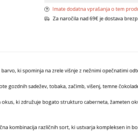
Imate dodatna vprašanja o tem prod
Za naročila nad 69€ je dostava brezp
arvo, ki spominja na zrele višnje z nežnimi opečnatimi odt
te gozdnih sadežev, tobaka, začimb, višenj, temne čokolade
okus, ki združuje bogato strukturo caberneta, žameten oku
čna kombinacija različnih sort, ki ustvarja kompleksen in 