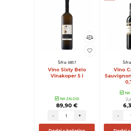
Šifra:
6857
Šifra
Vino Sixty Belo
Vino C
Vinakoper 5 l
Sauvignon
0,
NA
NA ZALOGI
7,
89,90 €
6,
-
+
-
Dodaj v košarico
Dodaj v