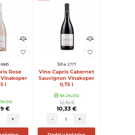
:
6845
Šifra:
2777
Šifra:
ris Rose
Vino Capris Cabernet
Vino M
 Vinakoper
Sauvignon Vinakoper
Vinakop
5 l
0,75 l
NA ZALOGI
ZALOGI
NA Z
12,15 €
49 €
10,33 €
4,6
+
-
+
-
košarico
Dodaj v košarico
Dodaj v 