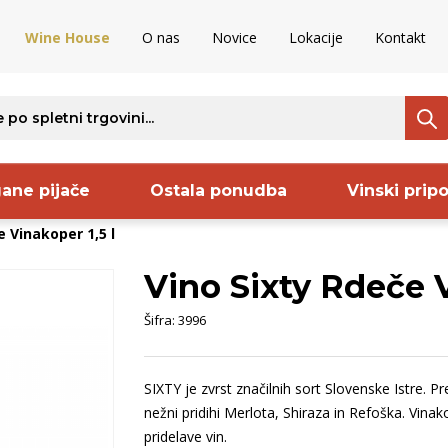
Wine House
O nas
Novice
Lokacije
Kontakt
ane pijače
Ostala ponudba
Vinski prip
 Vinakoper 1,5 l
Vino Sixty Rdeče V
ava
Regija
Proizvajalec
S
Šifra:
3996
ncija
Bela Krajina
Keltis
S
venija
Istra
Sanctum
B
SIXTY je zvrst značilnih sort Slovenske Istre. 
aška
Kras
Frelih
O
nežni pridihi Merlota, Shiraza in Refoška. Vinako
rija
Vipavska
Codorniu
B
pridelave vin.