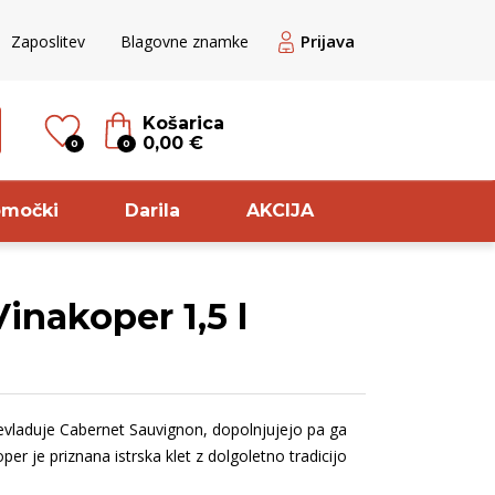
Prijava
Zaposlitev
Blagovne znamke
Košarica
0,00 €
0
0
omočki
Darila
AKCIJA
inakoper 1,5 l
til
Sorta
veže rdeče
Pinot
ogato Belo /
Meunier
Prevladuje Cabernet Sauvignon, dopolnjujejo pa ga
ranžno
Pinela
per je priznana istrska klet z dolgoletno tradicijo
ogato rdeče
Cuve