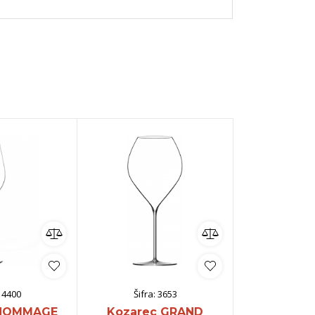
:
4400
Šifra:
3653
Šifra:
 HOMMAGE
Kozarec GRAND
Kozarec 