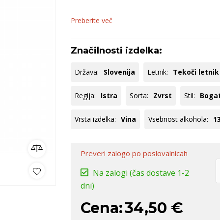
ija
dolina
Pommery
B
nija
Goriška Brda
S
Preberite več
Dolenjska
B
Značilnosti izdelka:
ko
omočki
Whisky
Pivo
Kozarci
jska ponudba
Natural wine
Država:
Slovenija
Letnik:
Tekoči letnik
lej vse
Poglej vse
Poglej vse
P
Regija:
Istra
Sorta:
Zvrst
Stil:
Bogat
Vrsta izdelka:
Vina
Vsebnost alkohola:
13
Preveri zalogo
po poslovalnicah
Na zalogi
(čas dostave 1-2
dni)
Cena:
34,50 €