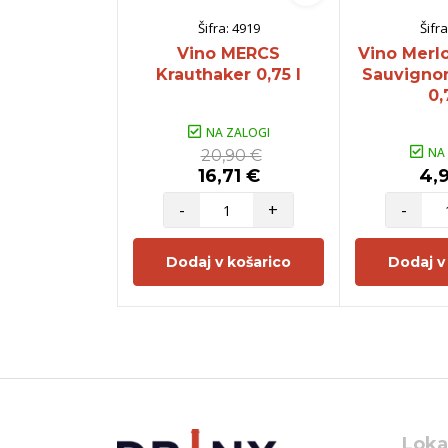
Šifra:
4919
Šifra
Vino MERCS
Vino Merl
Krauthaker 0,75 l
Sauvignon
0,
NA ZALOGI
NA
20,90 €
16,71 €
4,
-
+
-
Dodaj v košarico
Dodaj v
Loka