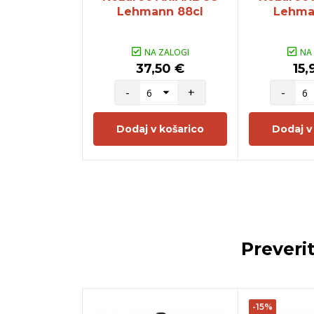
Lehmann 88cl
Lehma
NA ZALOGI
NA
37,50 €
15,
-
+
-
Dodaj v košarico
Dodaj v
Preveri
-15%