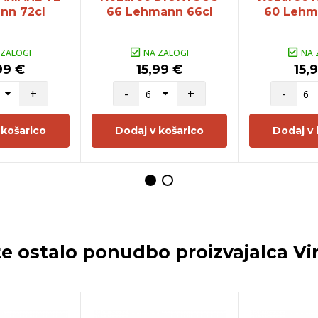
nn 72cl
66 Lehmann 66cl
60 Lehm
 ZALOGI
NA ZALOGI
NA 
99 €
15,99 €
15,
+
-
+
-
 košarico
Dodaj v košarico
Dodaj v 
te ostalo ponudbo proizvajalca
Vi