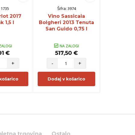
:
1735
Šifra:
3974
Šifra:
lot 2017
Vino Sassicaia
Vino Art de
k 1,5 l
Bolgheri 2013 Tenuta
Gerard Bert
San Guido 0,75 l
ZALOGI
NA ZALOGI
NA Z
91 €
517,50 €
14,4
+
-
+
-
košarico
Dodaj v košarico
Dodaj v 
pletna trgovina
Ostalo