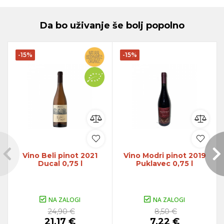
Da bo uživanje še bolj popolno
-15%
-15%
Vino Beli pinot 2021
Vino Modri pinot 2019
Ducal 0,75 l
Puklavec 0,75 l
NA ZALOGI
NA ZALOGI
24,90 €
8,50 €
21,17 €
7,22 €