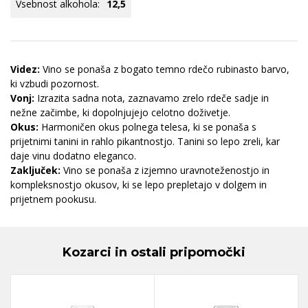
Vsebnost alkohola:
12,5
Videz:
Vino se ponaša z bogato temno rdečo rubinasto barvo,
ki vzbudi pozornost.
Vonj:
Izrazita sadna nota, zaznavamo zrelo rdeče sadje in
nežne začimbe, ki dopolnjujejo celotno doživetje.
Okus:
Harmoničen okus polnega telesa, ki se ponaša s
prijetnimi tanini in rahlo pikantnostjo. Tanini so lepo zreli, kar
daje vinu dodatno eleganco.
Zaključek:
Vino se ponaša z izjemno uravnoteženostjo in
kompleksnostjo okusov, ki se lepo prepletajo v dolgem in
prijetnem pookusu.
Kozarci in ostali pripomočki