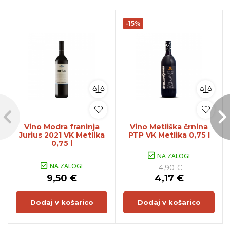
-15%
Vino Modra franinja
Vino Metliška črnina
Jurius 2021 VK Metlika
PTP VK Metlika 0,75 l
0,75 l
NA ZALOGI
NA ZALOGI
4,90 €
9,50 €
4,17 €
Dodaj v košarico
Dodaj v košarico