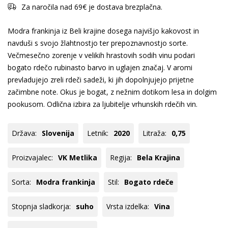
Za naročila nad 69€ je dostava brezplačna.
Modra frankinja iz Beli krajine dosega najvišjo kakovost in
navduši s svojo žlahtnostjo ter prepoznavnostjo sorte.
Večmesečno zorenje v velikih hrastovih sodih vinu podari
bogato rdečo rubinasto barvo in uglajen značaj. V aromi
prevladujejo zreli rdeči sadeži, ki jih dopolnjujejo prijetne
začimbne note. Okus je bogat, z nežnim dotikom lesa in dolgim
pookusom. Odlična izbira za ljubitelje vrhunskih rdečih vin.
Država:
Slovenija
Letnik:
2020
Litraža:
0,75
Proizvajalec:
VK Metlika
Regija:
Bela Krajina
Sorta:
Modra frankinja
Stil:
Bogato rdeče
Stopnja sladkorja:
suho
Vrsta izdelka:
Vina