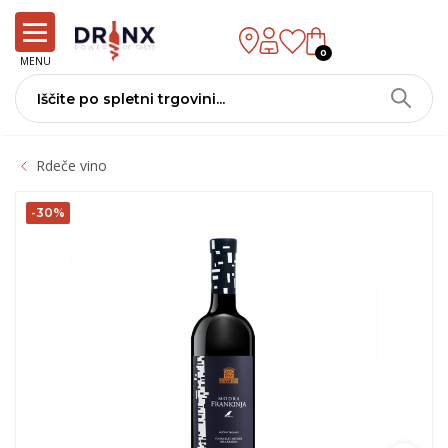
0
MENU
Rdeče vino
-30%