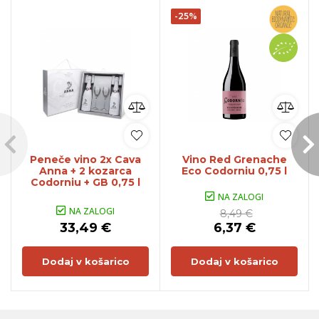
-25%
Peneče vino 2x Cava
Vino Red Grenache
Anna + 2 kozarca
Eco Codorniu 0,75 l
Codorniu + GB 0,75 l
NA ZALOGI
NA ZALOGI
8,49 €
33,49 €
6,37 €
Dodaj v košarico
Dodaj v košarico