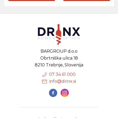
BARGROUP d.o.o
Obrtniška ulica 18
8210 Trebnje, Slovenija
07 34 61 000
info@drinx.si