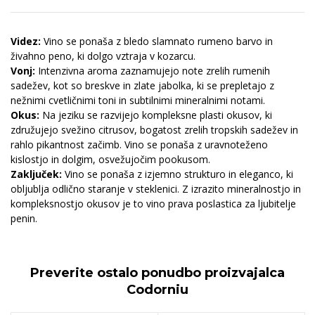
Videz:
Vino se ponaša z bledo slamnato rumeno barvo in
živahno peno, ki dolgo vztraja v kozarcu.
Vonj:
Intenzivna aroma zaznamujejo note zrelih rumenih
sadežev, kot so breskve in zlate jabolka, ki se prepletajo z
nežnimi cvetličnimi toni in subtilnimi mineralnimi notami.
Okus:
Na jeziku se razvijejo kompleksne plasti okusov, ki
združujejo svežino citrusov, bogatost zrelih tropskih sadežev in
rahlo pikantnost začimb. Vino se ponaša z uravnoteženo
kislostjo in dolgim, osvežujočim pookusom.
Zaključek:
Vino se ponaša z izjemno strukturo in eleganco, ki
obljublja odlično staranje v steklenici. Z izrazito mineralnostjo in
kompleksnostjo okusov je to vino prava poslastica za ljubitelje
penin.
Preverite ostalo ponudbo proizvajalca
Codorniu