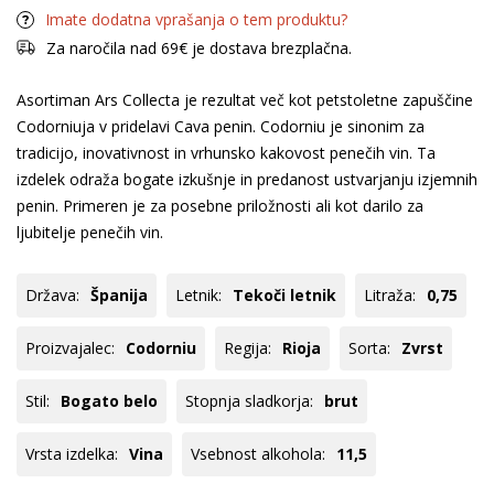
Imate dodatna vprašanja o tem produktu?
Za naročila nad 69€ je dostava brezplačna.
Asortiman Ars Collecta je rezultat več kot petstoletne zapuščine
Codorniuja v pridelavi Cava penin. Codorniu je sinonim za
tradicijo, inovativnost in vrhunsko kakovost penečih vin. Ta
izdelek odraža bogate izkušnje in predanost ustvarjanju izjemnih
penin. Primeren je za posebne priložnosti ali kot darilo za
ljubitelje penečih vin.
Država:
Španija
Letnik:
Tekoči letnik
Litraža:
0,75
Proizvajalec:
Codorniu
Regija:
Rioja
Sorta:
Zvrst
Stil:
Bogato belo
Stopnja sladkorja:
brut
Vrsta izdelka:
Vina
Vsebnost alkohola:
11,5