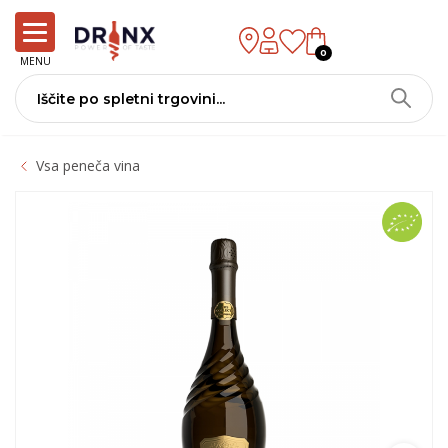
0
MENU
Vsa peneča vina