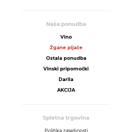
Naša ponudba
Vino
Žgane pijače
Ostala ponudba
Vinski pripomočki
Darila
AKCIJA
Spletna trgovina
Politika zasebnosti