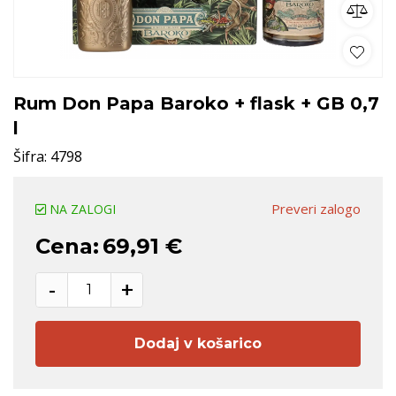
Rum Don Papa Baroko + flask + GB 0,7
l
Šifra:
4798
Preveri zalogo
NA ZALOGI
Cena:
69,91 €
-
+
Dodaj v košarico