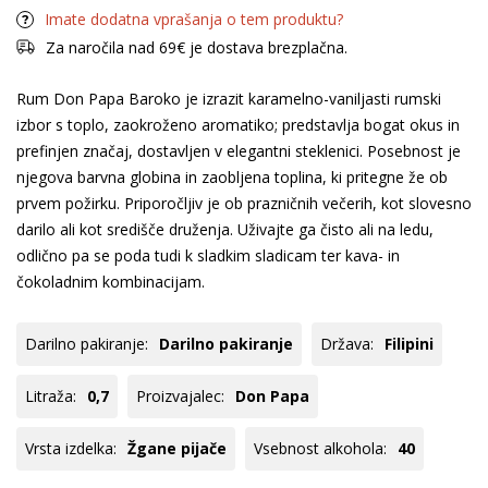
Imate dodatna vprašanja o tem produktu?
Za naročila nad 69€ je dostava brezplačna.
Rum Don Papa Baroko je izrazit karamelno-vaniljasti rumski
izbor s toplo, zaokroženo aromatiko; predstavlja bogat okus in
prefinjen značaj, dostavljen v elegantni steklenici. Posebnost je
njegova barvna globina in zaobljena toplina, ki pritegne že ob
prvem požirku. Priporočljiv je ob prazničnih večerih, kot slovesno
darilo ali kot središče druženja. Uživajte ga čisto ali na ledu,
odlično pa se poda tudi k sladkim sladicam ter kava- in
čokoladnim kombinacijam.
Darilno pakiranje:
Darilno pakiranje
Država:
Filipini
Litraža:
0,7
Proizvajalec:
Don Papa
Vrsta izdelka:
Žgane pijače
Vsebnost alkohola:
40