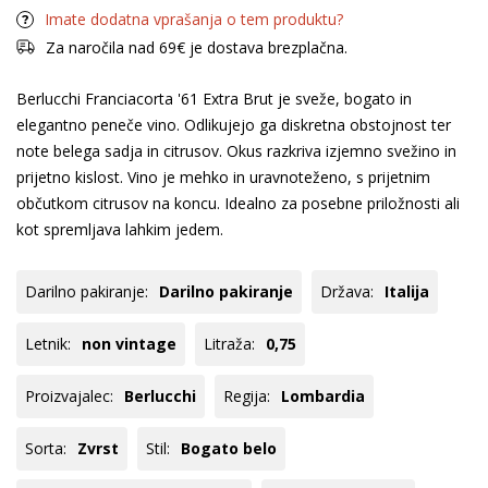
Imate dodatna vprašanja o tem produktu?
Za naročila nad 69€ je dostava brezplačna.
Berlucchi Franciacorta '61 Extra Brut je sveže, bogato in
elegantno peneče vino. Odlikujejo ga diskretna obstojnost ter
note belega sadja in citrusov. Okus razkriva izjemno svežino in
prijetno kislost. Vino je mehko in uravnoteženo, s prijetnim
občutkom citrusov na koncu. Idealno za posebne priložnosti ali
kot spremljava lahkim jedem.
Darilno pakiranje:
Darilno pakiranje
Država:
Italija
Letnik:
non vintage
Litraža:
0,75
Proizvajalec:
Berlucchi
Regija:
Lombardia
Sorta:
Zvrst
Stil:
Bogato belo