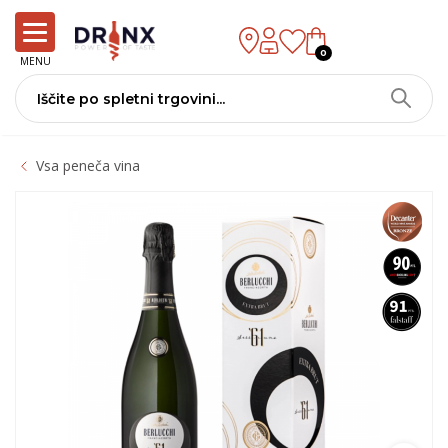
0
MENU
Vsa peneča vina