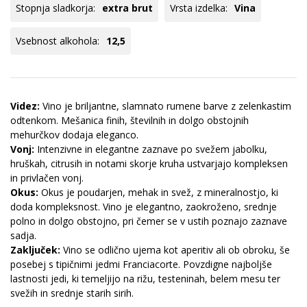
Stopnja sladkorja:
extra brut
Vrsta izdelka:
Vina
Vsebnost alkohola:
12,5
Videz:
Vino je briljantne, slamnato rumene barve z zelenkastim
odtenkom. Mešanica finih, številnih in dolgo obstojnih
mehurčkov dodaja eleganco.
Vonj:
Intenzivne in elegantne zaznave po svežem jabolku,
hruškah, citrusih in notami skorje kruha ustvarjajo kompleksen
in privlačen vonj.
Okus:
Okus je poudarjen, mehak in svež, z mineralnostjo, ki
doda kompleksnost. Vino je elegantno, zaokroženo, srednje
polno in dolgo obstojno, pri čemer se v ustih poznajo zaznave
sadja.
Zaključek:
Vino se odlično ujema kot aperitiv ali ob obroku, še
posebej s tipičnimi jedmi Franciacorte. Povzdigne najboljše
lastnosti jedi, ki temeljijo na rižu, testeninah, belem mesu ter
svežih in srednje starih sirih.